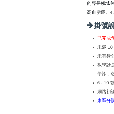
的專長領域包
高血脂症。4
掛號
已完成
未滿 1
未有身
教學診
學診，
6 - 1
網路初
東區分