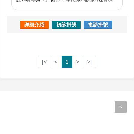
靶治療，免疫治療，化學治療)，肺阻塞，氣喘
（含嚴重氣喘生物製劑治療），肺炎，肺纖維
化症診斷治療，以及胸腔電腦斷層肺結節/毛玻
詳細介紹
初診掛號
複診掛號
璃樣病灶判讀和追蹤。 更在本校臨床醫學研究
所從事肺癌基礎及臨床研究，取得博士學位。
陳醫師醫術精湛，國、台、英語流利，又具有
親和力，頗獲病患及家屬肯定；對醫學教育亦
|<
<
1
>
>|
頗有心得。「陳醫師同時也在草屯惠和醫院，
草屯惠家診所，及豐原惠盛醫院看診」，提供
當地民眾醫學中心級的服務。