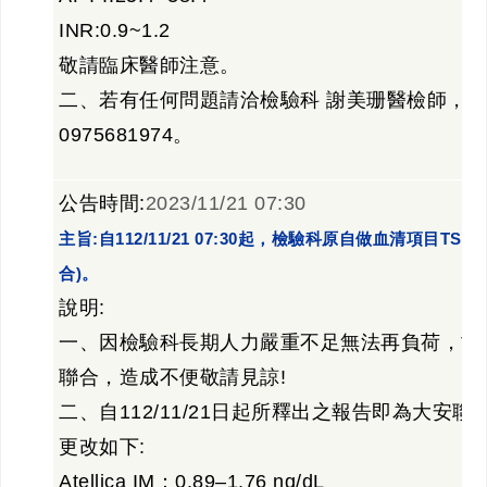
INR:0.9~1.2
敬請臨床醫師注意。
二、若有任何問題請洽檢驗科 謝美珊醫檢師，分機
0975681974。
公告時間:
2023/11/21 07:30
主旨:自112/11/21 07:30起，檢驗科原自做血清項目
合)。
說明:
一、因檢驗科長期人力嚴重不足無法再負荷，故自11
聯合，造成不便敬請見諒!
二、自112/11/21日起所釋出之報告即為大
更改如下:
Atellica IM：0.89–1.76 ng/dL