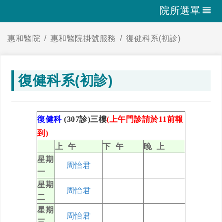
院所選單
惠和醫院
惠和醫院掛號服務
復健科系(初診)
復健科系(初診)
復健科
(307診)三樓
(上午門診請於11前報
到)
上 午
下 午
晚 上
星期
周怡君
一
星期
周怡君
二
星期
周怡君