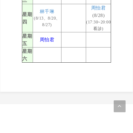
三
周怡君
林千琳
星期
(8/28)
(8/13、8/20、
四
(17:30~20:00
8/27)
看診)
星期
周怡君
五
星期
六