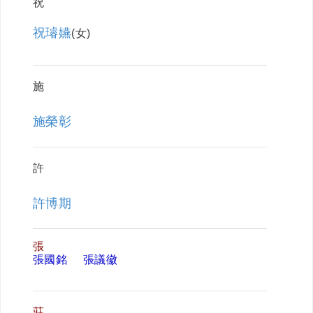
祝
祝璿嬿
(女)
施
施榮彰
許
許博期
張
張國銘
張議徽
莊