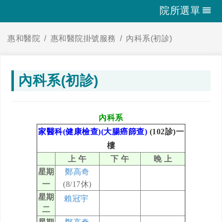
院所選單
惠和醫院
惠和醫院掛號服務
內科系(初診)
內科系(初診)
內科系
家醫科(健康檢查)(大腸癌篩查)
(102診)一
樓
上 午
下 午
晚 上
星期
鄭高奇
一
(8/17休)
星期
賴冠宇
二