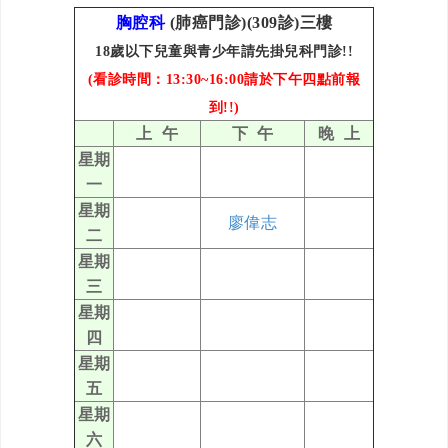
胸腔科
(肺癌門診)(309診)三樓
18歲以下兒童與青少年
請先掛
兒科門
診!!
(看診時間：13:30~16:00請於下午四點前報
到!!)
上 午
下 午
晚 上
星期
一
星期
廖偉志
二
星期
三
星期
四
星期
五
星期
六