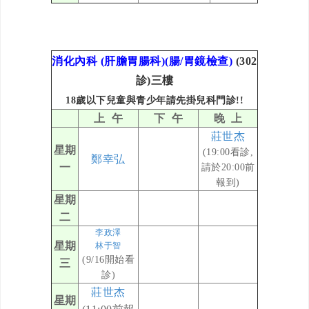
消化內科 (肝膽胃腸科)(腸/胃鏡檢查)
(302
診)三樓
18歲以下兒童與青少年
請先掛
兒科門
診!!
上 午
下 午
晚 上
莊世杰
星期
(19:00看診,
鄭幸弘
一
請於20:00前
報到)
星期
二
李政澤
星期
林于智
(9/16開始看
三
診)
莊世杰
星期