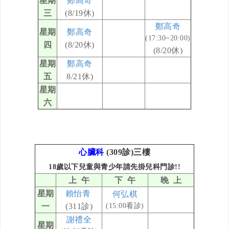
星期
鄭高奇
三
(8/19休)
鄭高奇
星期
鄭高奇
(17:30~20:00)
四
(
8/20休)
(
8/20休)
星期
鄭高奇
五
8/21休)
星期
六
心臟科
(309診)三樓
18歲以下兒童與青少年請先掛兒科門診!!
上 午
下 午
晚 上
星期
賴怡青
何弘棋
一
(311診)
(15:00看診)
謝禮全
星期