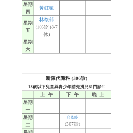
星期
黃虹毓
四
林馥郁
星期
(8/7
(105診)
五
休)
星期
六
新陳代謝科 (306診)
18歲以下兒童與青少年
請先掛
兒科門
診!!
上 午
下 午
晚 上
星期
一
星期
邱依婷
(307診)
二
星期