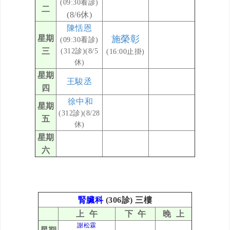
(09:30看診)
二
(8/6
休)
陳恬恩
星期
施榮彰
(09:30看診)
三
(312診)(8/5
(16:00止掛)
休)
星期
王駿丞
四
徐中和
星期
(312診)
(
8/28
五
休)
星期
六
腎臟科
(306診) 三樓
上 午
下 午
晚 上
謝松霖