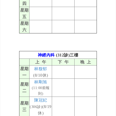
四
星期
五
星期
六
神經內科
(312診)三樓
上 午
下 午
晚 上
星期
林馥郁
一
(8/10
休)
林剛旭
星期
(11:00前報
二
到)
陳冠妃
星期
(8/19
(306診)
三
休)