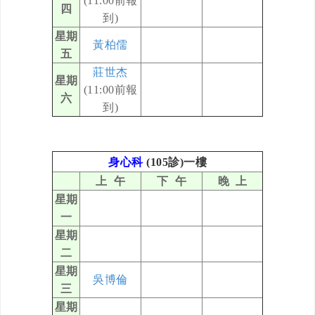
(11:00前報
四
到)
星期
黃柏儒
五
莊世杰
星期
(11:00前報
六
到)
身心科
(105診)一樓
上 午
下 午
晚 上
星期
一
星期
二
星期
吳博倫
三
星期