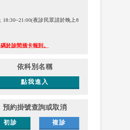
上 18:30~21:00(夜診民眾請於晚上8
號碼於診間插卡報到。
依科別名稱
點我進入
預約掛號查詢或取消
初診
複診