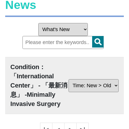
News
Condition：
「International
Center」 - 「最新消
息」 -Minimally
Invasive Surgery