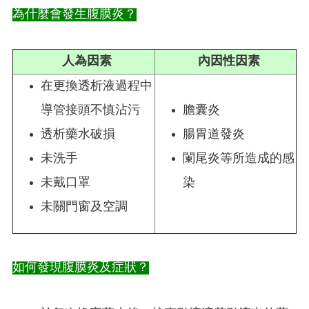
為什麼會發生腹膜炎？
人為因素
內因性因素
在更換透析液過程中
導管接頭不慎沾污
膽囊炎
透析藥水破損
腸胃道發炎
未洗手
闌尾炎等所造成的感
未戴口罩
染
未關門窗及空調
如何發現腹膜炎及症狀？