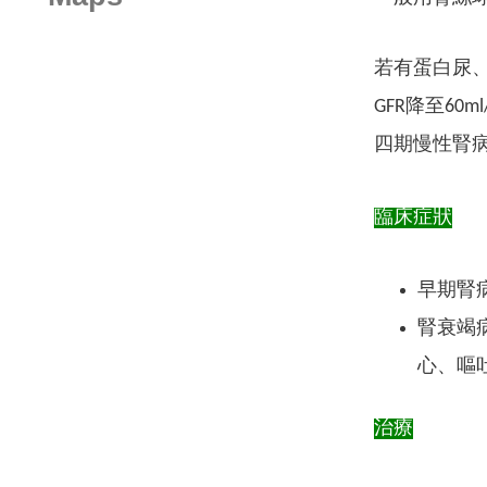
若有蛋白尿、血
GFR降至60m
四期慢性腎病，
臨床症狀
早期腎
腎衰竭
心、嘔
治療