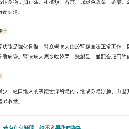
高鉀食物，如香蕉、柑橘類、蕃茄、深綠色蔬菜、菜湯、濃
勿食菜湯。
離子
要功能是強化骨骼，腎衰竭病人由於腎臟無法正常工作，
骨骼病變。腎病病人應少吃乾果、醃製品，並配合服用降
份
減少，經口進入的液體會滯留體內，造成身體浮腫、血壓
體攝取量。
若有任何疑問，請不吝與我們聯絡