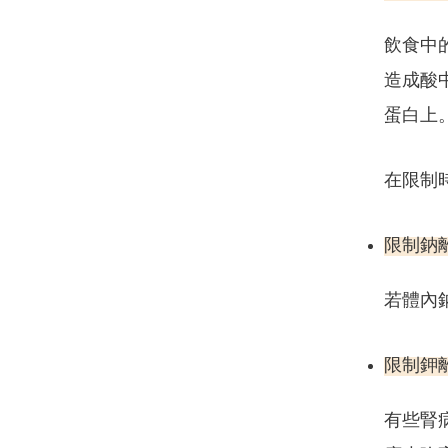
飲食中
造成酸
蛋白上
在限制
限制鈉
若體內
限制鉀
有些腎