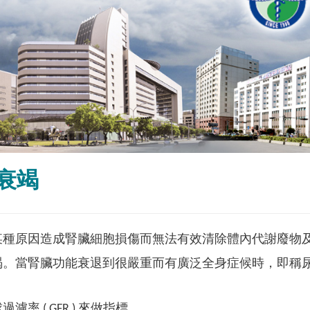
衰竭
某種原因造成腎臟細胞損傷而無法有效清除體內代謝廢物
竭。當腎臟功能衰退到很嚴重而有廣泛全身症候時，即稱
濾率 ( GFR ) 來做指標。