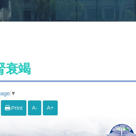
腎衰竭
uage
▼
A-
A+
Print