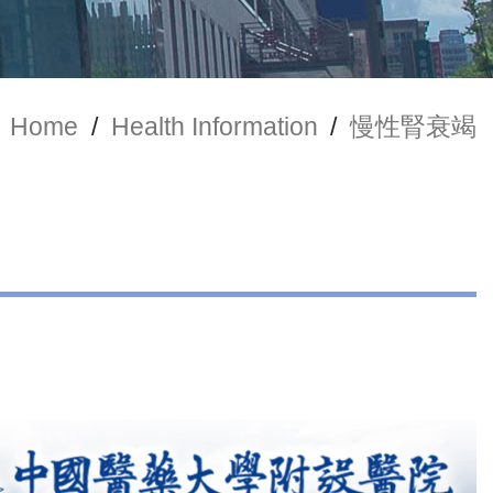
Home
/
Health Information
/
慢性腎衰竭