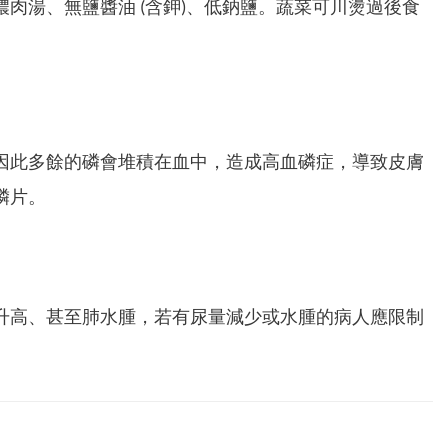
肉湯、無鹽醬油 (含鉀)、低鈉鹽。蔬菜可川燙過後食
因此多餘的磷會堆積在血中，造成高血磷症，導致皮膚
磷片。
升高、甚至肺水腫，若有尿量減少或水腫的病人應限制