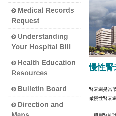
Medical Records
Request
Understanding
Your Hospital Bill
Health Education
慢性腎
Resources
Bulletin Board
腎衰竭是當
做慢性腎衰
Direction and
Maps
一般用腎絲球過