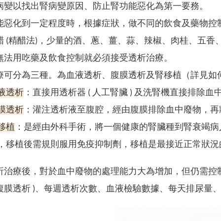
病變以找出腎病變原因、防止腎功能惡化為第一要務。
能惡化到一定程度時，根據症狀，做不同的飲食及藥物控
醋 (精醋法)，少量的酒、蔥、薑、蒜、辣椒、肉桂、五香
無法用吃藥及飲食控制就必須接受透析治療。
療可分為三種。為血液透析、腹膜透析及腎移植（詳見如
液透析
：直接用透析器 ( 人工腎臟 ) 及洗腎機直接排除血
膜透析
：灌注透析液至腹腔，經由腹膜排除血中廢物，再
移植
：是經由外科手術，將一個健康的腎臟種到腎衰竭病
，移植後需規則服用免疫抑制劑，移植是最接近正常狀況
析治療後，對於血中廢物的處理能力大為增加，但仍需控制
腹膜透析 )、每週透析次數、血液檢驗數據、每天排尿量