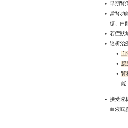
早期腎
當腎功
糖、白
若症狀
透析治
血
腹
腎
能
接受透
血液或