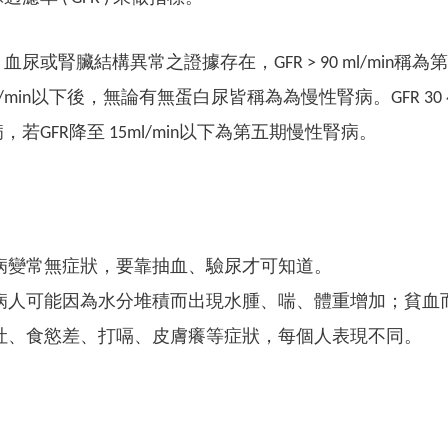
尿或腎臟結構異常之證據存在，GFR > 90 ml/min稱為第一期
l/min以下後，無論有無蛋白尿皆稱為為慢性腎病。GFR 30 ~ 60
若GFR降至 15ml/min以下為第五期慢性腎病。
病變常無症狀，要靠抽血、驗尿才可知道。
病人可能因為水分堆積而出現水腫、喘、體重增加；貧血
吐、食慾差、打嗝、皮膚癢等症狀，每個人表現不同。