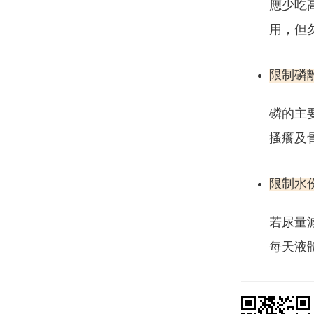
應少吃
用，但
限制磷
磷的主
搔癢及
限制水
若尿量
每天液