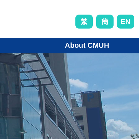
EN
繁
簡
About CMUH