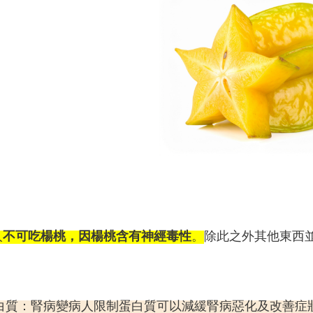
人
不可吃楊桃，因楊桃含有神經毒性
。
除此之外其他東西
白質：腎病變病人限制蛋白質可以減緩腎病惡化及改善症