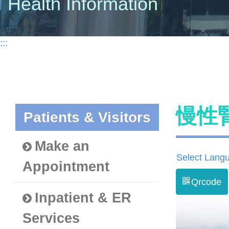
Health Information
:::
慢性
Patients & Visitors
Make an
Select Lang
Appointment
Qrcode
Inpatient & ER
Services