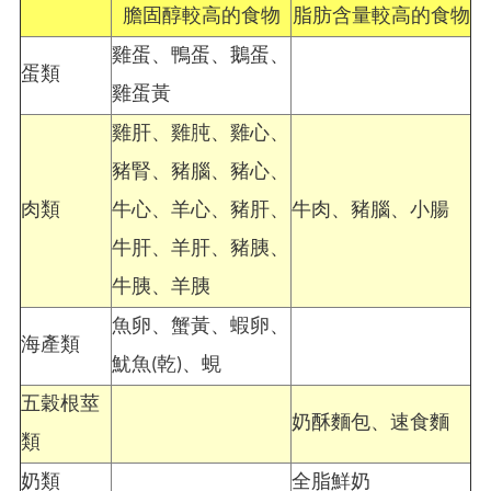
膽固醇較高的食物
脂肪含量較高的食物
雞蛋、鴨蛋、鵝蛋、
蛋類
雞蛋黃
雞肝、雞肫、雞心、
豬腎、豬腦、豬心、
肉類
牛心、羊心、豬肝、
牛肉、豬腦、小腸
牛肝、羊肝、豬胰、
牛胰、羊胰
魚卵、蟹黃、蝦卵、
海產類
魷魚(乾)、蜆
五穀根莖
奶酥麵包、速食麵
類
奶類
全脂鮮奶