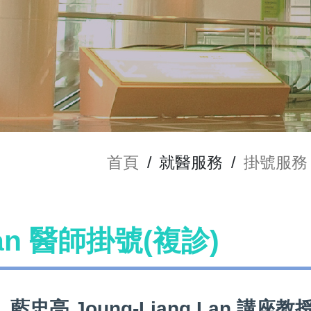
首頁
/
就醫服務
/
掛號服務
Lan 醫師掛號(複診)
藍忠亮 Joung-Liang Lan 講