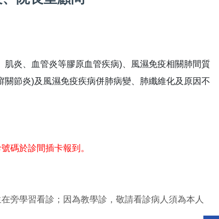
、肌炎、血管炎等膠原血管疾病)、風濕免疫相關肺間質
癬關節炎)及風濕免疫疾病併肺病變、肺纖維化及原因不
診號碼於診間插卡報到。
生在旁學習看診；因為教學診，敬請看診病人須為本人