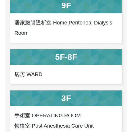
9F
居家腹膜透析室 Home Peritoneal Dialysis
Room
5F-8F
病房 WARD
3F
手術室 OPERATING ROOM
恢復室 Post Anesthesia Care Unit