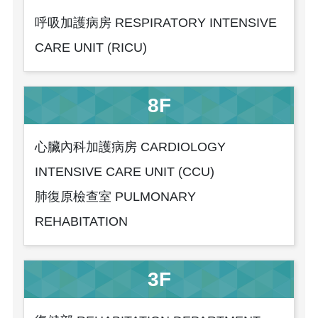
呼吸加護病房 RESPIRATORY INTENSIVE
CARE UNIT (RICU)
8F
心臟內科加護病房 CARDIOLOGY
INTENSIVE CARE UNIT (CCU)
肺復原檢查室 PULMONARY
REHABITATION
3F