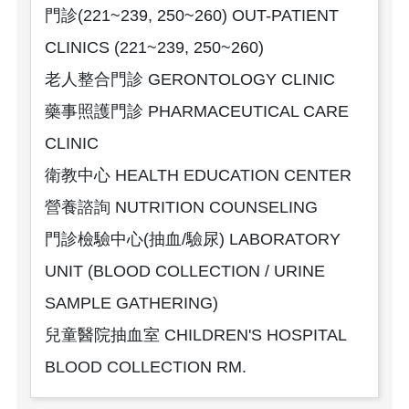
門診(221~239, 250~260) OUT-PATIENT
CLINICS (221~239, 250~260)
老人整合門診 GERONTOLOGY CLINIC
藥事照護門診 PHARMACEUTICAL CARE
CLINIC
衛教中心 HEALTH EDUCATION CENTER
營養諮詢 NUTRITION COUNSELING
門診檢驗中心(抽血/驗尿) LABORATORY
UNIT (BLOOD COLLECTION / URINE
SAMPLE GATHERING)
兒童醫院抽血室 CHILDREN'S HOSPITAL
BLOOD COLLECTION RM.