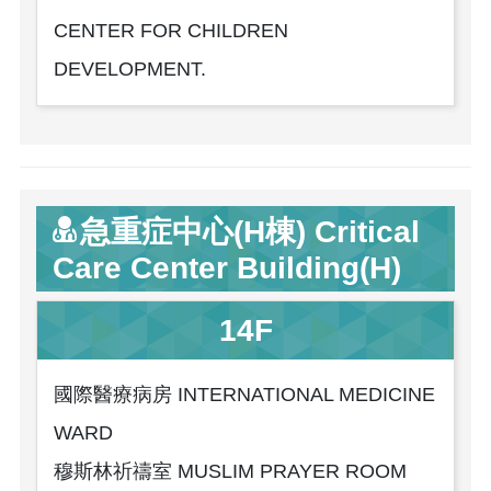
CENTER FOR CHILDREN
DEVELOPMENT.
急重症中心(H棟) Critical
Care Center Building(H)
14F
國際醫療病房 INTERNATIONAL MEDICINE
WARD
穆斯林祈禱室 MUSLIM PRAYER ROOM