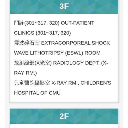
3F
門診(301~317, 320) OUT-PATIENT
CLINICS (301~317, 320)
震波碎石室 EXTRACORPOREAL SHOCK
WAVE LITHOTRIPSY (ESWL) ROOM
放射線部(X光室) RADIOLOGY DEPT. (X-
RAY RM.)
兒童醫院攝影室 X-RAY RM., CHILDREN'S
HOSPITAL OF CMU
2F