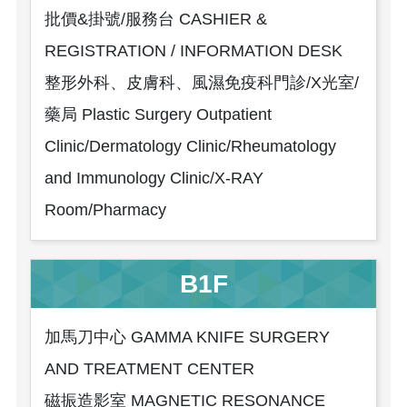
批價&掛號/服務台 CASHIER &
REGISTRATION / INFORMATION DESK
整形外科、皮膚科、風濕免疫科門診/X光室/
藥局 Plastic Surgery Outpatient
Clinic/Dermatology Clinic/Rheumatology
and Immunology Clinic/X-RAY
Room/Pharmacy
B1F
加馬刀中心 GAMMA KNIFE SURGERY
AND TREATMENT CENTER
磁振造影室 MAGNETIC RESONANCE