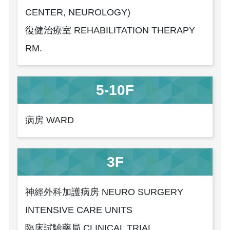
CENTER, NEUROLOGY)
復健治療室 REHABILITATION THERAPY
RM.
5-10F
病房 WARD
3F
神經外科加護病房 NEURO SURGERY
INTENSIVE CARE UNITS
臨床試驗藥局 CLINICAL TRIAL