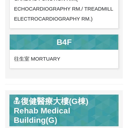
ECHOCARDIOGRAPHY RM./ TREADMILL
ELECTROCARDIOGRAPHY RM.)
B4F
往生室 MORTUARY
復健醫療大樓(G棟)
Rehab Medical
Building(G)