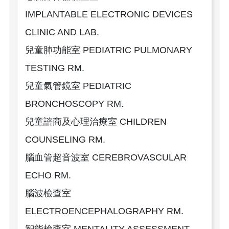
IMPLANTABLE ELECTRONIC DEVICES
CLINIC AND LAB.
兒童肺功能室 PEDIATRIC PULMONARY
TESTING RM.
兒童氣管鏡室 PEDIATRIC
BRONCHOSCOPY RM.
兒童諮商及心理治療室 CHILDREN
COUNSELING RM.
腦血管超音波室 CEREBROVASCULAR
ECHO RM.
腦波檢查室
ELECTROENCEPHALOGRAPHY RM.