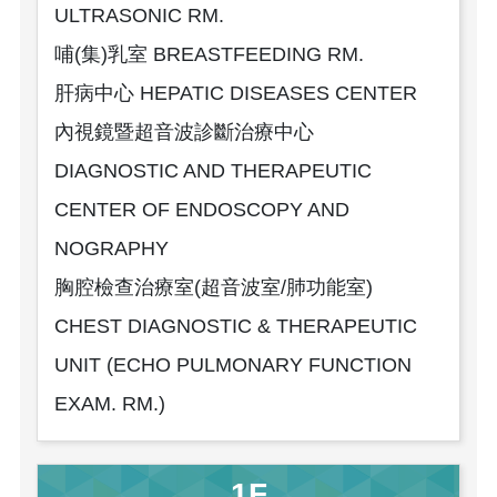
ULTRASONIC RM.
哺(集)乳室 BREASTFEEDING RM.
肝病中心 HEPATIC DISEASES CENTER
內視鏡暨超音波診斷治療中心
DIAGNOSTIC AND THERAPEUTIC
CENTER OF ENDOSCOPY AND
NOGRAPHY
胸腔檢查治療室(超音波室/肺功能室)
CHEST DIAGNOSTIC & THERAPEUTIC
UNIT (ECHO PULMONARY FUNCTION
EXAM. RM.)
1F