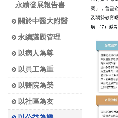
永續發展報告書
案」，善盡企
及弱勢教育曙
關於中醫大附醫
廣 （7）減
永續議題管理
以病人為尊
以員工為重
以醫院為榮
以社區為友
以公益為樂