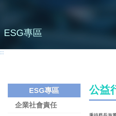
ESG專區
:::
公益
ESG專區
企業社會責任
秉持蔡長海董