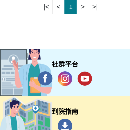
|<
<
1
>
>|
社群平台
到院指南