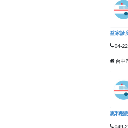
益家診
04-2
台中
惠和醫
049-