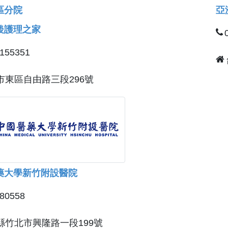
區分院
亞
後護理之家
2155351
市東區自由路三段296號
藥大學新竹附設醫院
580558
縣竹北市興隆路一段199號