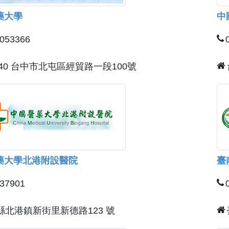
藥大學
中
2053366
040 台中市北屯區經貿路一段100號
藥大學北港附設醫院
臺
837901
縣北港鎮新街里新德路123 號