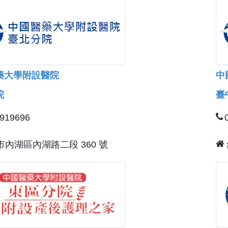
藥大學附設醫院
中
院
臺
7919696
市內湖區內湖路二段 360 號