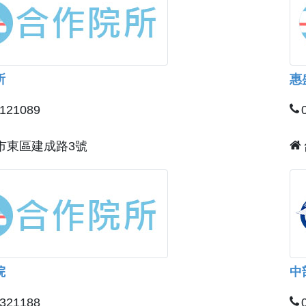
所
惠
2121089
市東區建成路3號
院
中
2321188