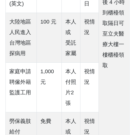
後 4 小時
(英文)
日
到櫃檯領
大陸地區
100 元
本人
視情
取隔日可
人民進入
或
況
至立夫醫
台灣地區
受託
療大樓一
探病用
家屬
樓櫃檯領
取
家庭申請
1,000
本人
視情
聘僱外籍
元
付照
況
監護工用
片2
張
勞保義肢
免費
本人
視情
給付
或
況