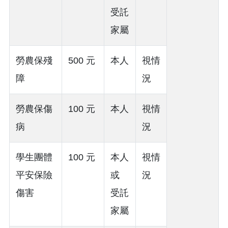
受託
家屬
勞農保殘
500 元
本人
視情
障
況
勞農保傷
100 元
本人
視情
病
況
學生團體
100 元
本人
視情
平安保險
或
況
傷害
受託
家屬