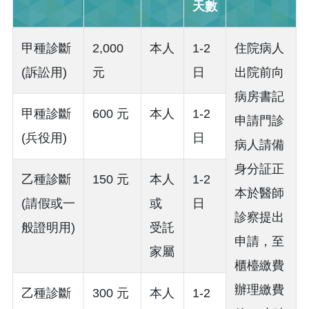
天數
甲種診斷
2,000
本人
1-2
住院病人
(訴訟用)
元
日
出院前向
病房書記
甲種診斷
600 元
本人
1-2
申請門診
(兵役用)
日
病人請備
身分証正
乙種診斷
150 元
本人
1-2
本於醫師
(請假或一
或
日
診察提出
般證明用)
受託
申請，至
家屬
櫃檯繳費
辦理繳費
乙種診斷
300 元
本人
1-2