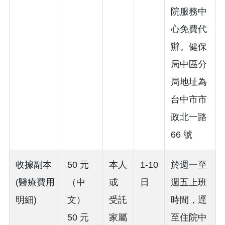
院服務中
心免費代
辦。健保
局中區分
局地址為
台中市市
政北一路
66 號
收據副本
50 元
本人
1-10
於週一至
(醫療費用
（中
或
日
週五上班
明細)
文）
受託
時間，逕
50 元
家屬
至住院中