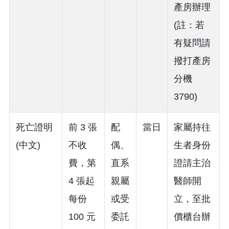
產房辦理
(註：若
有疑問請
撥打產房
分機
3790)
死亡證明
前 3 張
配
當日
家屬持往
(中文)
不收
偶、
生者身份
費，第
直系
證請主治
4 張起
親屬
醫師開
每份
或受
立，至批
100 元
委託
價櫃台辦