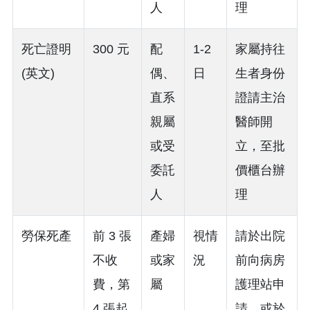
人
理
死亡證明
300 元
配
1-2
家屬持往
(英文)
偶、
日
生者身份
直系
證請主治
親屬
醫師開
或受
立，至批
委託
價櫃台辦
人
理
勞保死產
前 3 張
產婦
視情
請於出院
不收
或家
況
前向病房
費，第
屬
護理站申
4 張起
請。或於