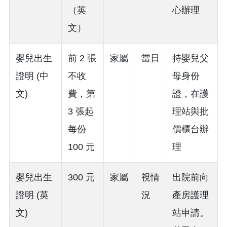
（英
心辦理
文）
嬰兒出生
前 2 張
家屬
當日
持嬰兒父
證明 (中
不收
母身份
文)
費，第
證，在護
3 張起
理站與批
每份
價櫃台辦
100 元
理
嬰兒出生
300 元
家屬
視情
出院前向
證明 (英
況
產房護理
文)
站申請。