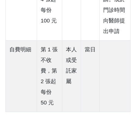
每份
門診時間
100 元
向醫師提
出申請
自費明細
第 1 張
本人
當日
不收
或受
費，第
託家
2 張起
屬
每份
50 元