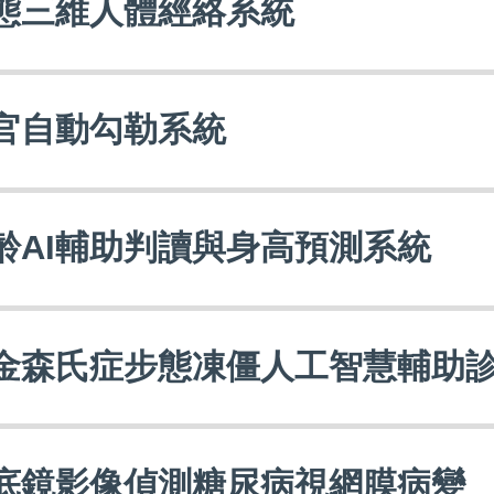
態三維人體經絡系統
官自動勾勒系統
齡AI輔助判讀與身高預測系統
金森氏症步態凍僵人工智慧輔助
底鏡影像偵測糖尿病視網膜病變