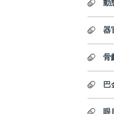
動
器
骨
巴
眼