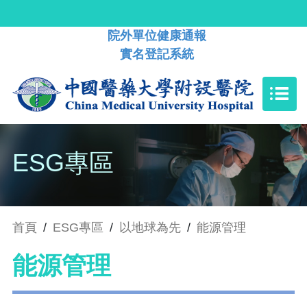
院外單位健康通報
實名登記系統
ESG專區
首頁
/
ESG專區
/
以地球為先
/
能源管理
能源管理