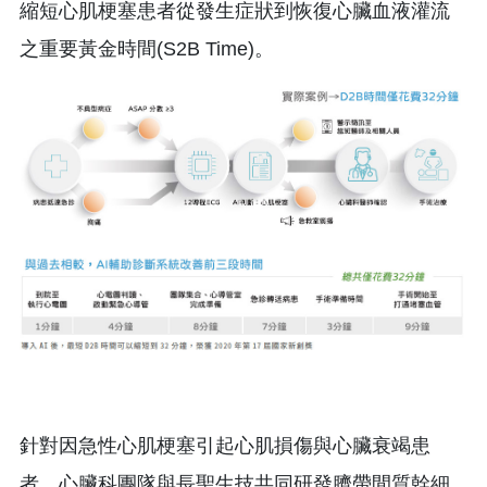
縮短心肌梗塞患者從發生症狀到恢復心臟血液灌流
之重要黃金時間(S2B Time)。
針對因急性心肌梗塞引起心肌損傷與心臟衰竭患
者，心臟科團隊與長聖生技共同研發臍帶間質幹細