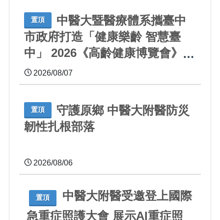
中醫大暨醫療體系攜臺中
置頂
市政府打造「健康樂齡 智慧臺
中」 2026《高齡健康博覽會》四
大醫療主題展區 首創一站式疾
2026/08/07
病全人照護
守護原鄉 中醫大附醫防災
置頂
韌性扎根部落
2026/08/06
中醫大附醫受邀登上國際
置頂
急重症照護大會 展示AI重症照