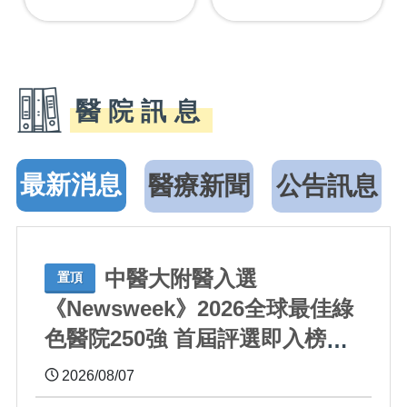
醫院訊息
最新消息
醫療新聞
公告訊息
中醫大附醫入選
置頂
《Newsweek》2026全球最佳綠
色醫院250強 首屆評選即入榜
全臺僅兩院獲選 四葉績效指標
2026/08/07
居臺灣最佳