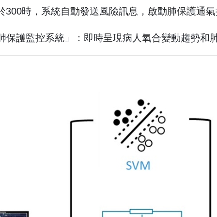
tio小於300時，系統自動發送風險訊息，啟動肺保護通
RDS肺保護監控系統」：即時呈現病人氧合變動趨勢