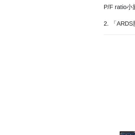
P/F ra
2. 「A