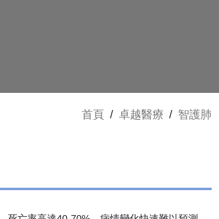
首頁
/
卓越醫療
/
智護肺
，死亡率高達40-70%。病情變化快速難以預測，