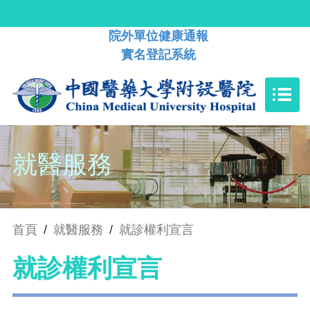
院外單位健康通報
實名登記系統
就醫服務
首頁
/
就醫服務
/
就診權利宣言
就診權利宣言