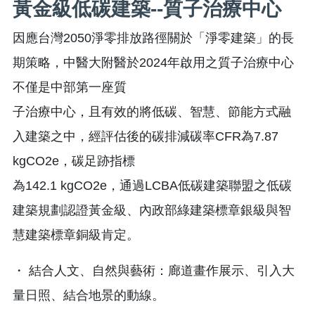
黃金級低碳建築--質子治療中心
因應台灣2050淨零排放路徑關於「淨零建築」的長
期策略，中醫大附醫於2024年啟用之質子治療中心
不僅是中部第一座質
子治療中心，且有效的將低碳、智慧、節能方式融
入建築之中，經評估後的碳排減碳率CFR為7.87
kgCO2e，碳足跡指標
為142.1 kgCO2e，通過LCBA低碳建築聯盟之低碳
建築規劃認證黃金級、內政部綠建築標章銀級與智
慧建築標章銅級肯定。
・ 結合人文、自然與藝術：廊道畫作展示、引入大
量日照、結合地景的動線。