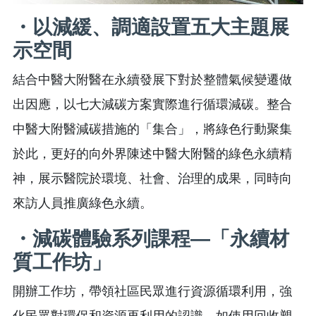
・以減緩、調適設置五大主題展
示空間
結合中醫大附醫在永續發展下對於整體氣候變遷做
出因應，以七大減碳方案實際進行循環減碳。整合
中醫大附醫減碳措施的「集合」，將綠色行動聚集
於此，更好的向外界陳述中醫大附醫的綠色永續精
神，展示醫院於環境、社會、治理的成果，同時向
來訪人員推廣綠色永續。
・減碳體驗系列課程—「永續材
質工作坊」
開辦工作坊，帶領社區民眾進行資源循環利用，強