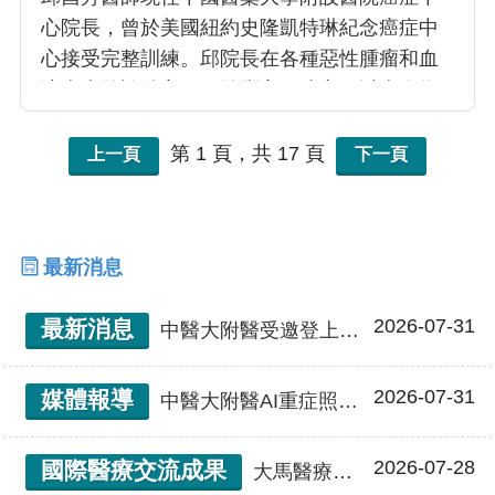
心院長，曾於美國紐約史隆凱特琳紀念癌症中
心接受完整訓練。邱院長在各種惡性腫瘤和血
液疾病的診治方面經驗豐富，建立了以病人為
中心、多專科團隊的共同照護模式，應用於二
十幾種主要癌症，並建構了完善的造血幹細胞
第 1 頁，共 17 頁
上一頁
下一頁
移植照護系統，致力於為病人提供高品質的醫
療照護。
最新消息
2026-07-31
最新消息
中醫大附醫受邀登上國際急重症照護大會 展示AI重症照護模式 深化臺灣智慧醫療國際合作
2026-07-31
媒體報導
中醫大附醫AI重症照護輸出東南亞 智慧醫療成果登國際舞台
2026-07-28
國際醫療交流成果
大馬醫療保健大會 台照護機器人成亮點