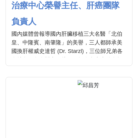
治療中心榮譽主任、肝癌團隊
負責人
國內媒體曾報導國內肝臟移植三大名醫「北伯
皇、中隆賓、南肇隆」的美譽，三人都師承美
國換肝權威史達哲 (Dr. Starzl)，三位師兄弟各
有特色，各自闖出一片天。如今台大李伯皇教
授即將退休，而鄭隆賓院長正帶領本院器官移
植中心更燦爛輝煌的未來。鄭院長不僅在肝臟
移植領域表現卓越，同時也是一位優秀的肝膽
腸胃和甲狀腺腫瘤執刀的外科權威。在本院器
官移植中心，鄭院長扮演功不可滅的創基角色