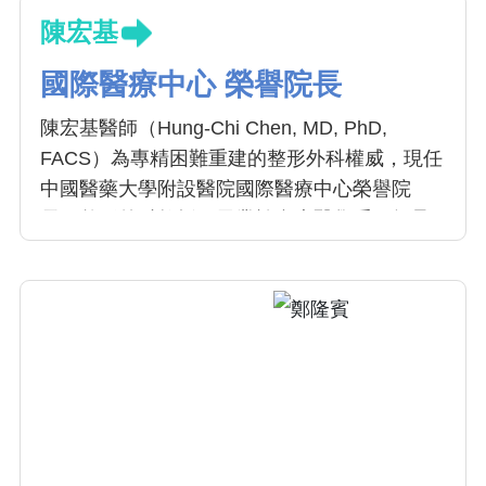
陳宏基
國際醫療中心 榮譽院長
陳宏基醫師（Hung-Chi Chen, MD, PhD,
FACS）為專精困難重建的整形外科權威，現任
中國醫藥大學附設醫院國際醫療中心榮譽院
長、整形外科教授。畢業於台大醫學系，師承
顱顏重建專家羅慧夫，投入顯微重建40餘年，
專長涵蓋淋巴水腫超顯微手術、自體腸道移植
食道與發聲重建等複雜手術。他曾獲高天成
獎、國際醫療典範金獎、醫療奉獻獎等，並為
哈佛大學客座教授，培育國際顯微外科人才逾
160位，致力國際慈善醫療，享譽全球，被美國
《PRS》期刊譽為「整形外科界的巨人」。