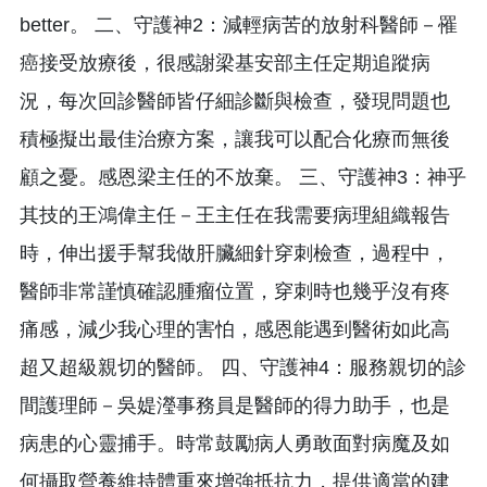
better。 二、守護神2：減輕病苦的放射科醫師－罹
癌接受放療後，很感謝梁基安部主任定期追蹤病
況，每次回診醫師皆仔細診斷與檢查，發現問題也
積極擬出最佳治療方案，讓我可以配合化療而無後
顧之憂。感恩梁主任的不放棄。 三、守護神3：神乎
其技的王鴻偉主任－王主任在我需要病理組織報告
時，伸出援手幫我做肝臟細針穿刺檢查，過程中，
醫師非常謹慎確認腫瘤位置，穿刺時也幾乎沒有疼
痛感，減少我心理的害怕，感恩能遇到醫術如此高
超又超級親切的醫師。 四、守護神4：服務親切的診
間護理師－吳媞瀅事務員是醫師的得力助手，也是
病患的心靈捕手。時常鼓勵病人勇敢面對病魔及如
何攝取營養維持體重來增強抵抗力，提供適當的建