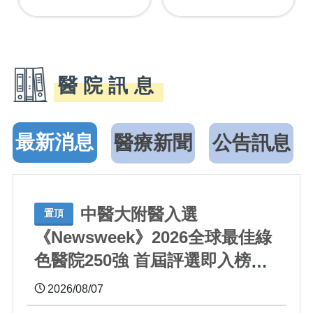
醫院訊息
最新消息
醫療新聞
公告訊息
中醫大附醫入選
置頂
《Newsweek》2026全球最佳綠
色醫院250強 首屆評選即入榜
全臺僅兩院獲選 四葉績效指標
2026/08/07
居臺灣最佳