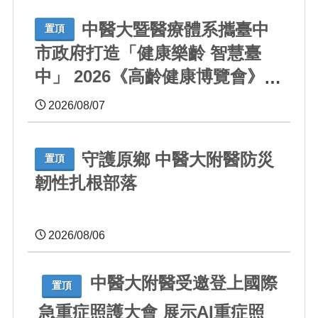
中醫大暨醫療體系攜臺中
置頂
市政府打造「健康樂齡 智慧臺
中」 2026《高齡健康博覽會》四
大醫療主題展區 首創一站式疾
2026/08/07
病全人照護
守護原鄉 中醫大附醫防災
置頂
韌性扎根部落
2026/08/06
中醫大附醫受邀登上國際
置頂
急重症照護大會 展示AI重症照