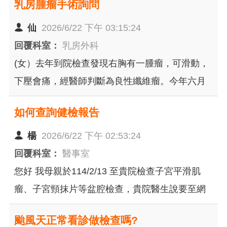
乳房腫瘤手術詢問
仙
2026/6/22 下午 03:15:24
回覆科室：
乳房外科
(女）去年到院檢查發現右胸有一腫瘤，可滑動，
下壓會痛，經醫師判斷為良性纖維瘤。今年六月
再次檢查，用超音波發現從2cm 長至3cm 大小，
如何查詢健檢報告
醫生建議半年後追蹤或是近期安排手術切除，想
詢問： 1. 評估手術前會需要再次到院做穿刺/切片
楊
2026/6/22 下午 02:53:24
檢查嗎？如需要，檢查完到報告出來的等待時間
回覆科室：
醫事室
約多久？ 2. 一般開刀切除和微創去除的個別費
您好 我母親於114/2/13 至貴院檢查子宮平滑肌
用？ 3. 一般開刀切除和微創去除的平均復原時
瘤、子宮頸抹片等盆腔檢查，貴院醫生說要至網
間？需要住院嗎？ 4. 一般開刀切除和微創去除分
路上查詢檢查報告，但因雙親不熟悉操作，我至
颱風天正常看診做檢查嗎?
別需要全身麻醉or半身麻醉or局部麻醉？ 以上，
中國醫點通app查詢亦無當日檢查報告，想知道是