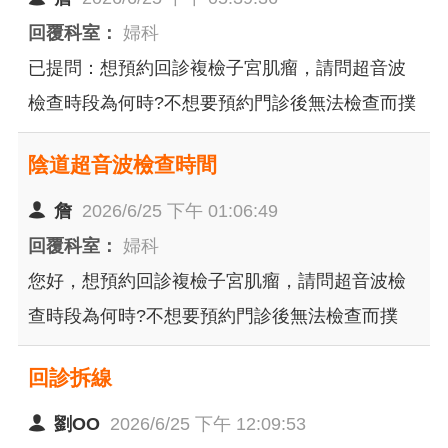
回覆科室：
婦科
已提問：想預約回診複檢子宮肌瘤，請問超音波
檢查時段為何時?不想要預約門診後無法檢查而撲
空，奔波兩次到醫院還要收兩次門診費 請提供病
陰道超音波檢查時間
人能解決問題的答案謝謝！已經說明不想撲空，
提供我超音波可以檢查的時間！我當然理解要依
詹
2026/6/25 下午 01:06:49
照醫師的評估後安排，我也說明我不想去聽醫師
回覆科室：
婦科
講完後下一次才檢查，我要當場可以檢查！所以
您好，想預約回診複檢子宮肌瘤，請問超音波檢
要你們提供我時間！而你們同為醫院體系，不能
查時段為何時?不想要預約門診後無法檢查而撲
整合答案後回應嗎？為什麼還要病人自己打電話
空，奔波兩次到醫院還要收兩次門診費，謝謝
回診拆線
問？那請問我在這裡留言的意義為何？
劉OO
2026/6/25 下午 12:09:53