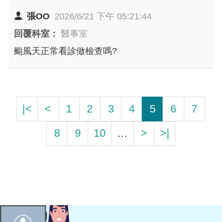
感謝
要從哪個平台去瀏覽呢
張OO
2026/6/21 下午 05:21:44
回覆科室：
醫事室
颱風天正常看診做檢查嗎?
|<
<
1
2
3
4
5
6
7
8
9
10
…
>
>|