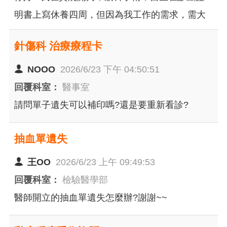
明書上寫休養四周，但因為我工作的需求，需大
量使用電腦，故想醫生延長休養時間，請問還要
針傷科 治療療程卡
再掛號詢問醫生嗎?? 還是能直接至診間詢問醫
生？？
NOOO
2026/6/23 下午 04:50:51
回覆科室：
醫事室
請問單子遺失可以補印嗎?還是要重新看診?
抽血單遺失
王OO
2026/6/23 上午 09:49:53
回覆科室：
檢驗醫學部
醫師開立的抽血單遺失怎麼辦?謝謝~~