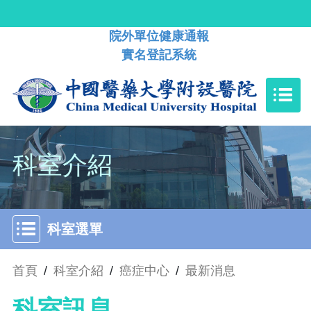
院外單位健康通報
實名登記系統
科室介紹
科室選單
首頁
/
科室介紹
/
癌症中心
/
最新消息
科室訊息