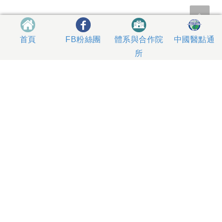
體系與合作院
中國醫點通
首頁
FB粉絲團
所
404327 台中市北區育德路2號
總機電話專線 04-22052121、04-22062121
人工掛號服務 04-22056631
到院指南
網站意見
社區服務
無菸醫院
影片專區
箱