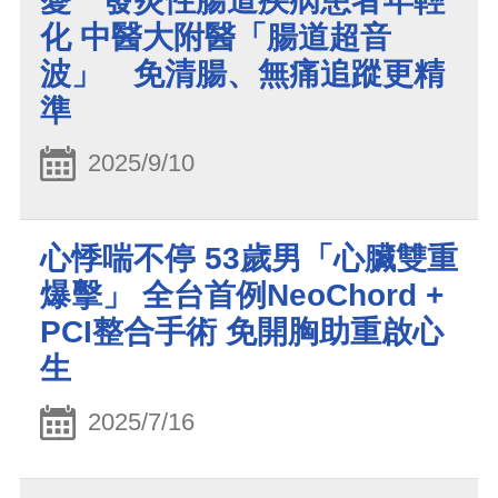
憂 發炎性腸道疾病患者年輕
化 中醫大附醫「腸道超音
波」 免清腸、無痛追蹤更精
準
2025/9/10
心悸喘不停 53歲男「心臟雙重
爆擊」 全台首例NeoChord +
PCI整合手術 免開胸助重啟心
生
2025/7/16