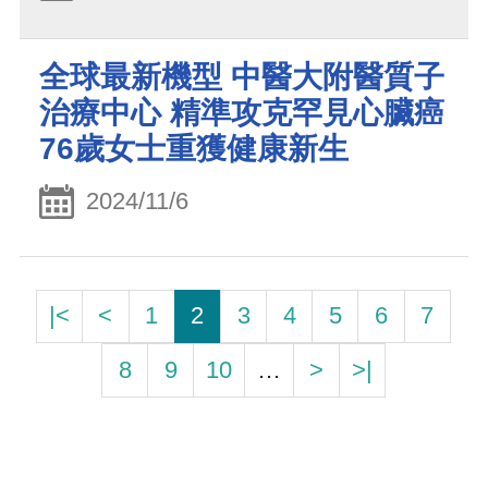
全球最新機型 中醫大附醫質子
治療中心 精準攻克罕見心臟癌
76歲女士重獲健康新生
2024/11/6
|<
<
1
2
3
4
5
6
7
8
9
10
…
>
>|