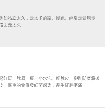
例如站立太久，走太多的路、慢跑、經常走健康步
路面走太久
起紅斑、脫屑、癢、小水泡、腳脫皮、腳趾間糜爛破
皮。嚴重的會併發細菌感染，產生紅腫疼痛