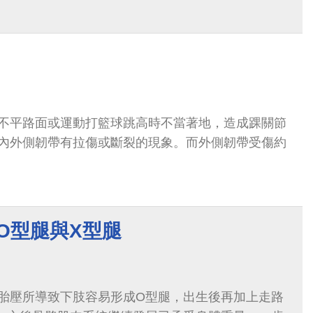
液。
不平路面或運動打籃球跳高時不當著地，造成踝關節
內外側韌帶有拉傷或斷裂的現象。而外側韌帶受傷約
O型腿與X型腿
胎壓所導致下肢容易形成O型腿，出生後再加上走路