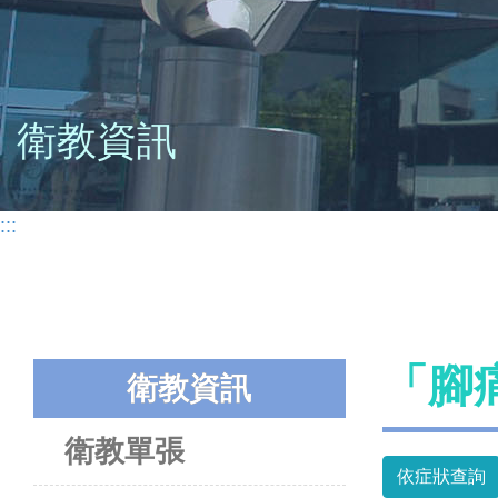
衛教資訊
:::
「腳
衛教資訊
衛教單張
依症狀查詢