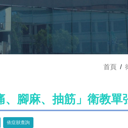
首頁
/
痛、腳麻、抽筋」衛教單
依症狀查詢