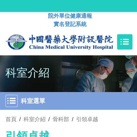
院外單位健康通報
實名登記系統
科室介紹
科室選單
首頁
/
科室介紹
/
骨科部
/
引領卓越
引領卓越