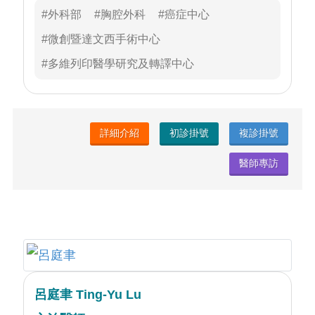
行更精密手術，術後癒後良好、治癒率高。方醫
#外科部
#胸腔外科
#癌症中心
師施行胸腔鏡手術、肺癌手術、食道癌與胃賁門
#微創暨達文西手術中心
癌手術的臨床經驗豐富。方醫師建議，中年以後
#多維列印醫學研究及轉譯中心
應每年體檢，透過低劑量電腦層檢查，較容易發
現早期肺癌病灶，透過食道鏡檢查較易早期發現
食道癌病灶，早發現早診斷早期治療
詳細介紹
初診掛號
複診掛號
醫師專訪
呂庭聿 Ting-Yu Lu