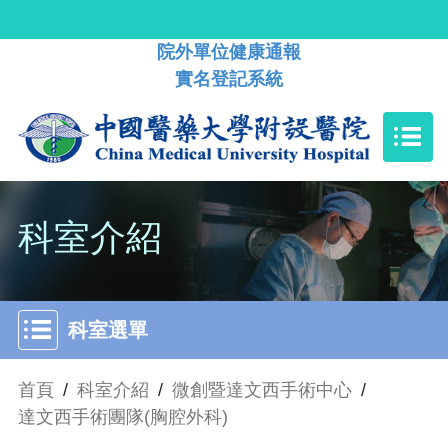
院外單位健康通報
實名登記系統
科室介紹
科室選單
首頁
/
科室介紹
/
微創暨達文西手術中心
/
達文西手術團隊(胸腔外科)