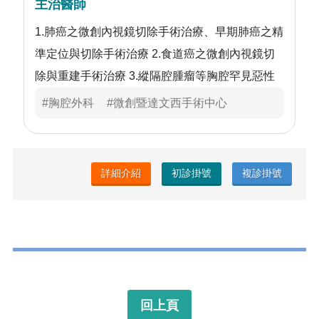
主治醫師
1.肺癌之微創內視鏡切除手術治療、早期肺癌之精
準定位與切除手術治療 2.食道癌之微創內視鏡切
除與重建手術治療 3.縱隔腔腫瘤等胸腔罕見惡性
腫瘤之手術治療 4.肋骨骨折復位與固定、胸部創
#胸腔外科
#微創暨達文西手術中心
傷處置 5.自發性氣胸手術、膿胸清瘡手術、肺氣
腫減積手術、橫隔膜疝氣、食道弛緩不能、食道
憩室、氣切造口等胸部疾病之外科治療 6.外科重
詳細介紹
初診掛號
複診掛號
症照護
回上頁