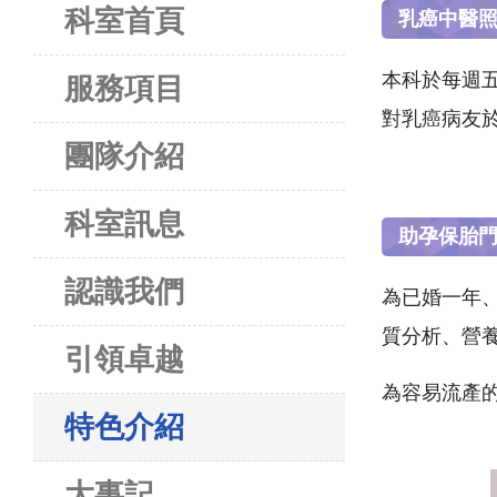
科室首頁
乳癌中醫
本科於每週
服務項目
對乳癌病友
團隊介紹
科室訊息
助孕保胎
認識我們
為已婚一年
質分析、營
引領卓越
為容易流產
特色介紹
大事記