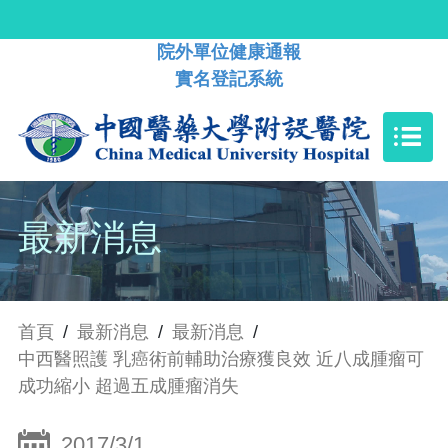
院外單位健康通報
實名登記系統
最新消息
首頁
/
最新消息
/
最新消息
/
中西醫照護 乳癌術前輔助治療獲良效 近八成腫瘤可
成功縮小 超過五成腫瘤消失
2017/3/1