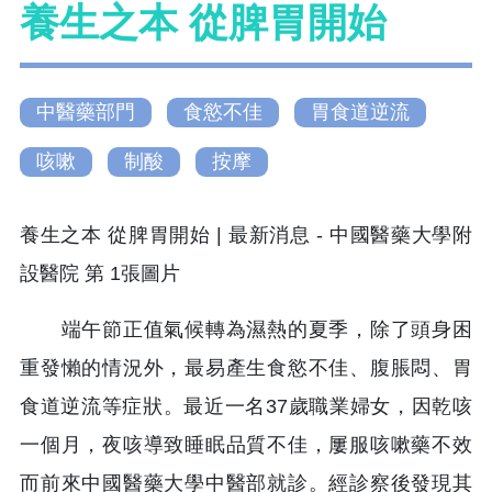
養生之本 從脾胃開始
中醫藥部門
食慾不佳
胃食道逆流
咳嗽
制酸
按摩
端午節正值氣候轉為濕熱的夏季，除了頭身困
重發懶的情況外，最易產生食慾不佳、腹脹悶、胃
食道逆流等症狀。最近一名37歲職業婦女，因乾咳
一個月，夜咳導致睡眠品質不佳，屢服咳嗽藥不效
而前來中國醫藥大學中醫部就診。經診察後發現其