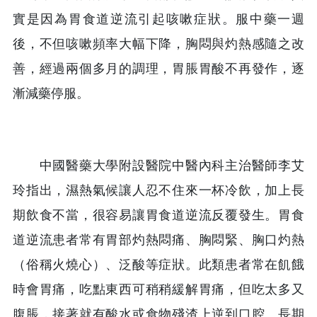
實是因為胃食道逆流引起咳嗽症狀。服中藥一週
後，不但咳嗽頻率大幅下降，胸悶與灼熱感隨之改
善，經過兩個多月的調理，胃脹胃酸不再發作，逐
漸減藥停服。
中國醫藥大學附設醫院中醫內科主治醫師李艾
玲指出，濕熱氣候讓人忍不住來一杯冷飲，加上長
期飲食不當，很容易讓胃食道逆流反覆發生。胃食
道逆流患者常有胃部灼熱悶痛、胸悶緊、胸口灼熱
（俗稱火燒心）、泛酸等症狀。此類患者常在飢餓
時會胃痛，吃點東西可稍稍緩解胃痛，但吃太多又
腹脹，接著就有酸水或食物殘渣上逆到口腔。長期