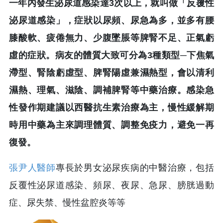
一年內發生泌尿道感染達3次以上，就叫做「反覆性
泌尿道感染」，症狀以尿頻、尿急為多，並多有腰
膝酸軟、疲倦無力、少腹墜脹等脾腎不足、正氣虧
虛的症狀。病友的體質大致可分為3種類型─下焦氣
滯型、腎陰虧虛型、脾腎陽虛兼濕熱型，會以清利
濕熱、理氣、滋陰、調補脾腎等中藥治療。感染急
性發作期建議以西醫抗生素治療為主，慢性緩解期
時用中藥為主來調理體質、調整免疫力，避免一再
復發。
張尹人醫師
專長於男女泌尿疾病的中醫治療，包括
反覆性泌尿道感染、頻尿、夜尿、急尿、膀胱過動
症、尿失禁、慢性盆腔炎等等