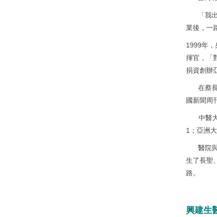
「我
業後，一
1999
揮官，「
捐資創辦
在蔡
國新聞周
中醫
1；亞洲
醫院
生了長聖
路。
興建生