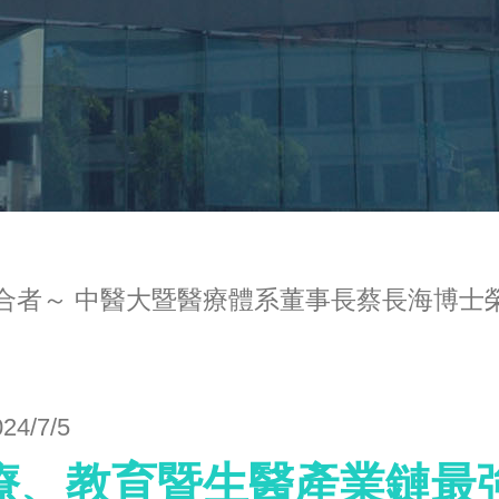
者～ 中醫大暨醫療體系董事長蔡長海博士榮
024/7/5
療、教育暨生醫產業鏈最