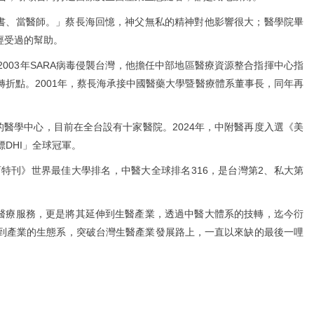
書、當醫師。」蔡長海回憶，神父無私的精神對他影響很大；醫學院畢
經受過的幫助。
2003年SARA病毒侵襲台灣，他擔任中部地區醫療資源整合指揮中心指
折點。2001年，蔡長海承接中國醫藥大學暨醫療體系董事長，同年再
醫學中心，目前在全台設有十家醫院。2024年，中附醫再度入選《美
DHI」全球冠軍。
育特刊》世界最佳大學排名，中醫大全球排名316，是台灣第2、私大第
醫療服務，更是將其延伸到生醫產業，透過中醫大體系的技轉，迄今衍
到產業的生態系，突破台灣生醫產業發展路上，一直以來缺的最後一哩