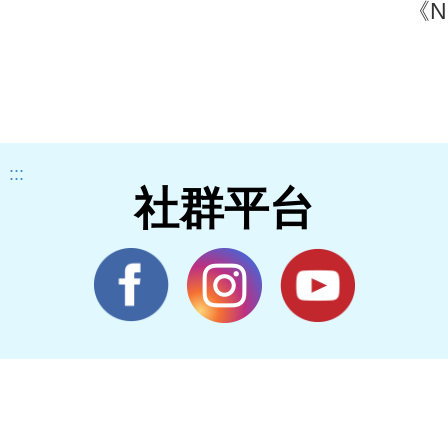
《N
最佳
評
獲
灣
:::
社群平台