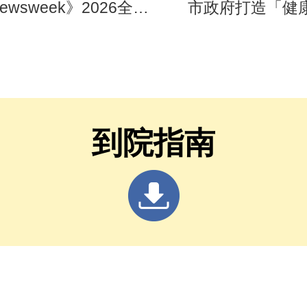
ewsweek》2026全球
市政府打造「健康
綠色醫院250強 首屆
慧臺中」 2026
選即入榜 全臺僅兩院
博覽會》四大醫
選 四葉績效指標居臺
區 首創一站式
最佳
照護
到院指南