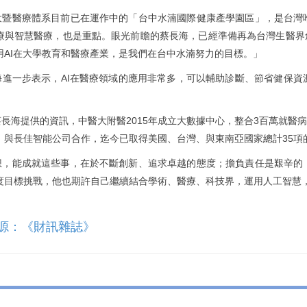
大暨醫療體系目前已在運作中的「台中水湳國際健康產學園區」，是台灣
療與智慧醫療，也是重點。眼光前瞻的蔡長海，已經準備再為台灣生醫界創
用AI在大學教育和醫療產業，是我們在台中水湳努力的目標。」
海進一步表示，AI在醫療領域的應用非常多，可以輔助診斷、節省健保
蔡長海提供的資訊，中醫大附醫2015年成立大數據中心，整合3百萬就醫
，與長佳智能公司合作，迄今已取得美國、台灣、與東南亞國家總計35項
想，能成就這些事，在於不斷創新、追求卓越的態度；擔負責任是艱辛的
度目標挑戰，他也期許自己繼續結合學術、醫療、科技界，運用人工智慧
源：《財訊雜誌》