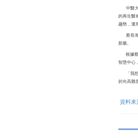
中醫
的再生醫
趨勢，運
蔡長
新藥。
根據
智慧中心
「我
於向高難
資料來