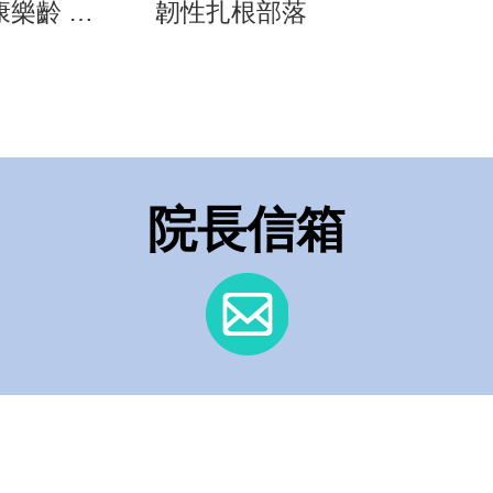
樂齡 智
韌性扎根部落
《高齡健康
療主題展
疾病全人
院長信箱