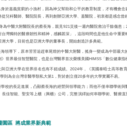
出身於嘉義貧窮的小漁村，因為神父幫助和公平的教育制度，才有機會念
路從兒科醫師、醫院院長，再到創辦亞洲大學、蓋醫院，初衷都是感念曾
年，身為中醫大附醫院長的蔡長海，親見921災後一週內醫院救治千餘傷患；
對台灣獨特的醫療韌性和精神，感觸甚深」，這段時間也是他生命中重要轉
亞洲大學，目前也是亞洲大學的董事長，開始創造許多典範。
長海領導下，原本苦苦追趕車尾燈的中醫大附醫，搖身一變成為中部最大的
刊》世界最佳智慧醫院，也是台灣醫界首次榮獲美國HIMSS「數位健康指標
大與亞洲大學在世界排名也有不錯成績。2024年，《英國泰晤士高等教
大學則為全台灣非醫學類私大第1，對於創立僅20多年的大學實屬不易。
與學校的長足進展，凸顯蔡長海的經營與領導能力；而他不僅串聯學術與
、長佳智能、聖安等上櫃（興櫃）公司，完整演繹如何串聯學術、醫療直
醫園區 將成業界新典範