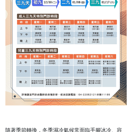
隨著季節轉換，冬季濕冷氣候常面臨手腳冰冷、容