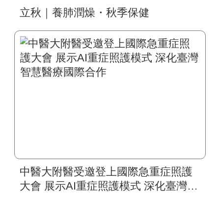
立秋｜養肺潤燥・秋季保健
中醫大附醫受邀登上國際急重症照護
大會 展示AI重症照護模式 深化臺灣智
慧醫療國際合作