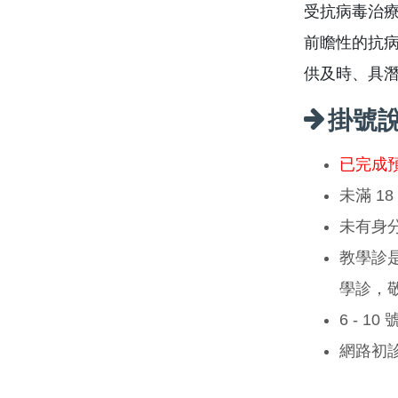
受抗病毒治
前瞻性的抗
供及時、具
掛號
已完成
未滿 1
未有身
教學診
學診，
6 - 1
網路初