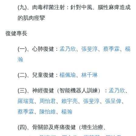
(九)、肉毒桿菌注射：針對中風、腦性麻痺造成
的肌肉痙攣
復健專長
(一)、心肺復健：
孟乃欣
、
張斐淳
、
蔡季霖
、
楊
瀚
(二)、兒童復健：
楊佩瑜
、
林千琳
(三)、神經復健（智能機器人訓練）：
孟乃欣
、
羅瑞寬
、
周怡君
、
賴宇亮
、
張斐淳
、
張呈偉
、
蔡季霖
、
陳怡維
、
楊瀚
(四)、骨關節及疼痛復健（增生治療、