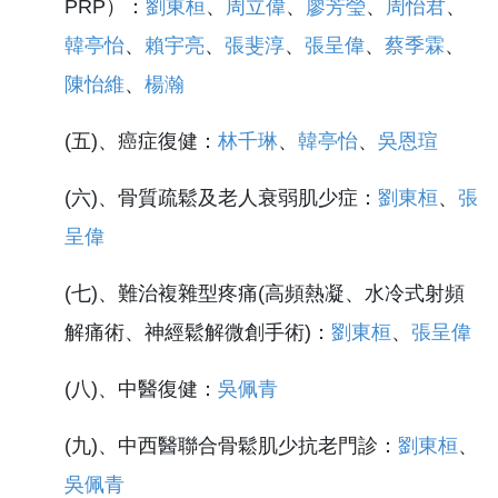
PRP）：
劉東桓
、
周立偉
、
廖芳瑩
、
周怡君
、
韓亭怡
、
賴宇亮
、
張斐淳
、
張呈偉
、
蔡季霖
、
陳怡維
、
楊瀚
(五)、癌症復健：
林千琳
、
韓亭怡
、
吳恩瑄
(六)、骨質疏鬆及老人衰弱肌少症：
劉東桓
、
張
呈偉
(七)、難治複雜型疼痛(高頻熱凝、水冷式射頻
解痛術、神經鬆解微創手術)：
劉東桓
、
張呈偉
(八)、中醫復健：
吳佩青
(九)、中西醫聯合骨鬆肌少抗老門診：
劉東桓
、
吳佩青