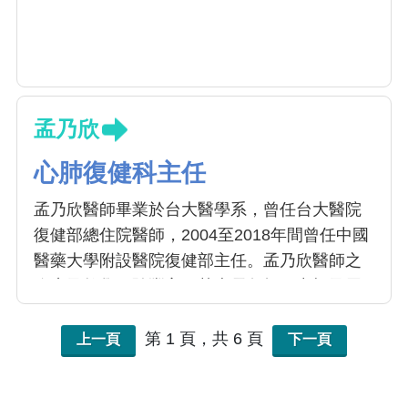
孟乃欣
心肺復健科主任
孟乃欣醫師畢業於台大醫學系，曾任台大醫院
復健部總住院醫師，2004至2018年間曾任中國
醫藥大學附設醫院復健部主任。孟乃欣醫師之
臨床及教學經驗豐富，其專長包括：中樞及周
邊神經傷病復健、骨關節傷病復健、心肺疾病
復健、骨骼肌肉超音波檢查、頭頸部癌症復
第 1 頁，共 6 頁
上一頁
下一頁
健、以及吞嚥困難評估（吞嚥攝影）暨治療
等。