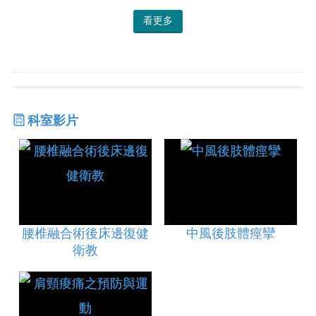
看更多
科室影片
腰椎融合術後床邊復健
中風後肢體痙攣
衛教