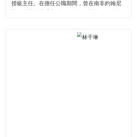
授級主任。在擔任公職期間，曾在南非約翰尼
斯堡總醫院接受骨科及脊髓創傷訓練，隨後於
瑞典Uppsala大學醫院接受神經電學生理及手術
中神經偵測訓練，接著在美國休士頓的Baylor
College of Medicine復健醫學部接受腦中風、創
傷性腦傷、脊髓損傷訓練。返國後於台北榮總
創立神經再生中心，專注在脊髓損傷以及周邊
神經損傷的重建和神經的恢復、難治性的疼痛
診斷與治療、創立靜脈雷射治療及暈眩治療中
心。因此獲得世界退伍軍人總會頒發的醫療貢
獻獎。