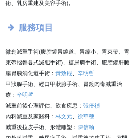
術、乳房重建及美容手術)。
服務項目
微創減重手術(腹腔鏡胃繞道、胃縮小、胃束帶、胃
束帶摺疊各式減肥手術)、糖尿病手術、腹腔鏡肝膽
腸胃胰消化道手術：
黃致錕
、
辛明哲
甲狀腺手術、經口甲狀腺手術、胃鏡肉毒減重治
療：
辛明哲
減重前後心理評估、飲食疾患：
張倍禎
內科減重及家醫科：
林文元
、
徐華穗
減重後拉皮手術、形體雕塑：
陳信翰