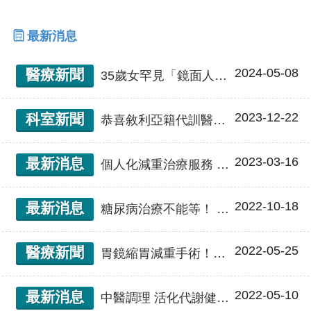
最新消息
2024-05-08
醫療新聞
35歲女罕見「鏡面人」 重度肥胖健康問題多 中醫大附醫執行世界首例「內臟全轉位」縮胃曠腸減重手術 術後四個月 成功剷肥20公斤
2023-12-22
科室新聞
恭喜敘利亞籍代訓醫師(Fellow)-Dr. MOHAMED AL NAEB，於本中心代訓時間滿一年，順利結業!
2023-03-16
最新消息
個人化減重治療服務 治療代謝性疾病到形體雕塑一站完成！
2022-10-18
最新消息
糖尿病治療不能等！ 縮胃繞腸手術治療糖尿病告別血糖藥
2022-05-25
醫療新聞
胃鏡縮胃減重手術！體外無創恢復快 術後隔天返回工作崗位
2022-05-10
最新消息
中醫調理 活化代謝健康享瘦