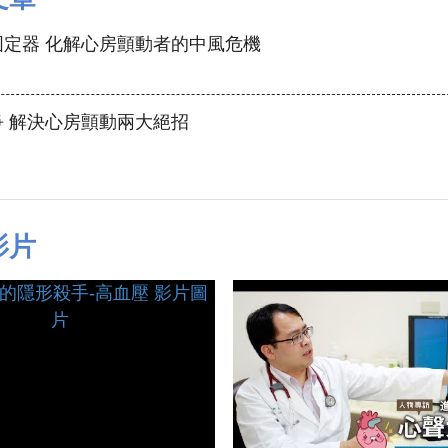
定器 化解心房顫動者的中風危機
 解決心房顫動兩大絕招
影片