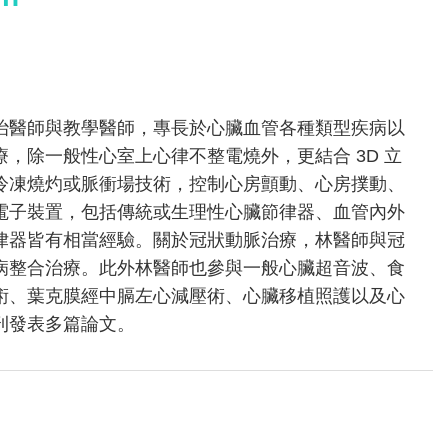
治醫師與教學醫師，專長於心臟血管各種類型疾病以
，除一般性心室上心律不整電燒外，更結合 3D 立
冷凍燒灼或脈衝場技術，控制心房顫動、心房撲動、
電子裝置，包括傳統或生理性心臟節律器、血管內外
律器皆有相當經驗。關於冠狀動脈治療，林醫師與冠
病整合治療。此外林醫師也參與一般心臟超音波、食
術、葉克膜經中膈左心減壓術、心臟移植照護以及心
刊發表多篇論文。