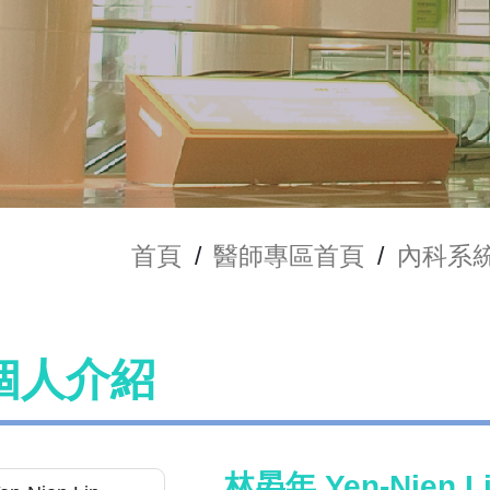
首頁
/
醫師專區首頁
/
內科系
個人介紹
林晏年 Yen-Nien L