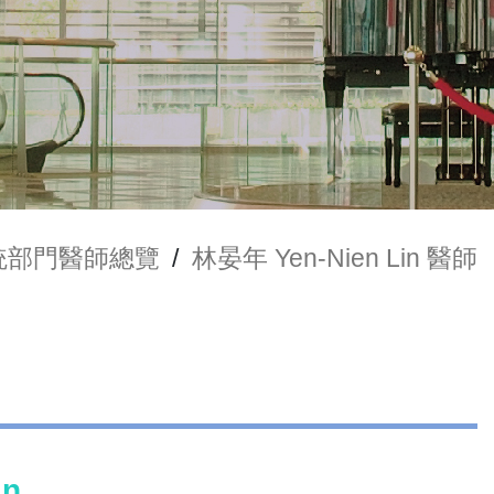
統部門醫師總覽
/
林晏年 Yen-Nien Lin 醫師
in