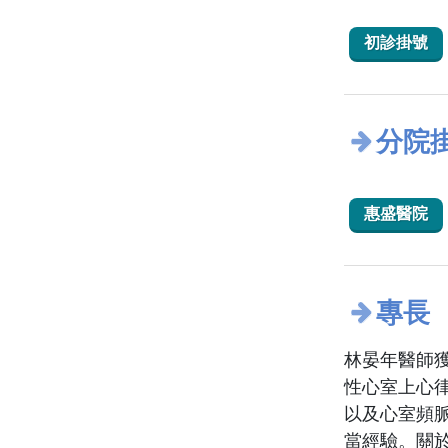
初診掛號
分院
惠盛醫院
專長
林晏年醫師
性心室上心律
以及心室頻
當經驗。關