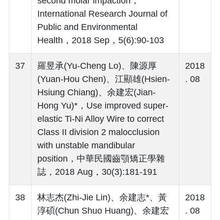
second molar impaction，
International Research Journal of
Public and Environmental
Health，2018 Sep，5(6):90-103
37
羅昱承(Yu-Cheng Lo)、陳源厚
2018
(Yuan-Hou Chen)、江顯雄(Hsien-
. 08
Hsiung Chiang)、余建宏(Jian-
Hong Yu)*，Use improved super-
elastic Ti-Ni Alloy Wire to correct
Class II division 2 malocclusion
with unstable mandibular
position，中華民國齒顎矯正學雜
誌，2018 Aug，30(3):181-191
38
林志杰(Zhi-Jie Lin)、余建志*、黃
2018
淳碩(Chun Shuo Huang)、余建宏
. 08