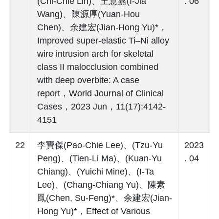
(Chi-Chie Lin)、王意嘉(I-Jia
. 06
Wang)、陳源厚(Yuan-Hou
Chen)、余建宏(Jian-Hong Yu)*，
Improved super-elastic Ti–Ni alloy
wire intrusion arch for skeletal
class II malocclusion combined
with deep overbite: A case
report，World Journal of Clinical
Cases，2023 Jun，11(17):4142-
4151
22
李寶傑(Pao-Chie Lee)、(Tzu-Yu
2023
Peng)、(Tien-Li Ma)、(Kuan-Yu
. 04
Chiang)、(Yuichi Mine)、(I-Ta
Lee)、(Chang-Chiang Yu)、陳素
鳳(Chen, Su-Feng)*、余建宏(Jian-
Hong Yu)*，Effect of Various