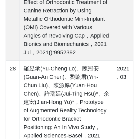
Effect of Orthodontic Treatment of
Canine Retraction by Using
Metallic Orthodontic Mini-Implant
(OMI) Covered with Various
Angles of Revolving Cap，Applied
Bionics and Biomechanics，2021
Jul，2021():9952392
28
羅昱承(Yu-Cheng Lo)、陳冠安
2021
(Guan-An Chen)、劉胤君(Yin-
. 03
Chun Liu)、陳源厚(Yuan-Hou
Chen)、許瑞廷(Jui-Ting Hsu)*、余
建宏(Jian-Hong Yu)*，Prototype
of Augmented Reality Technology
for Orthodontic Bracket
Positioning: An In Vivo Study，
Applied Sciences-Basel，2021