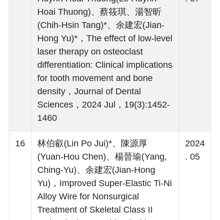
Hoai Thuong)、蔡筱琪、湯智昕
(Chih-Hsin Tang)*、余建宏(Jian-
Hong Yu)*，The effect of low-level
laser therapy on osteoclast
differentiation: Clinical implications
for tooth movement and bone
density，Journal of Dental
Sciences，2024 Jul，19(3):1452-
1460
16
林伯叡(Lin Po Jui)*、陳源厚
2024
(Yuan-Hou Chen)、楊晉瑜(Yang,
. 05
Ching-Yu)、余建宏(Jian-Hong
Yu)，Improved Super-Elastic Ti-Ni
Alloy Wire for Nonsurgical
Treatment of Skeletal Class II