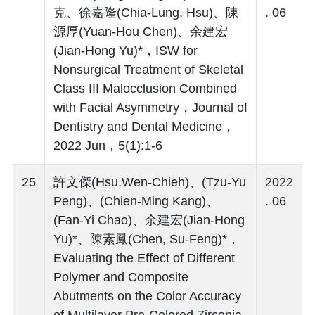
克、徐嘉隆(Chia-Lung, Hsu)、陳
. 06
源厚(Yuan-Hou Chen)、余建宏
(Jian-Hong Yu)*，ISW for
Nonsurgical Treatment of Skeletal
Class III Malocclusion Combined
with Facial Asymmetry，Journal of
Dentistry and Dental Medicine，
2022 Jun，5(1):1-6
25
許文傑(Hsu,Wen-Chieh)、(Tzu-Yu
2022
Peng)、(Chien-Ming Kang)、
. 06
(Fan-Yi Chao)、余建宏(Jian-Hong
Yu)*、陳素鳳(Chen, Su-Feng)*，
Evaluating the Effect of Different
Polymer and Composite
Abutments on the Color Accuracy
of Multilayer Pre-Colored Zirconia