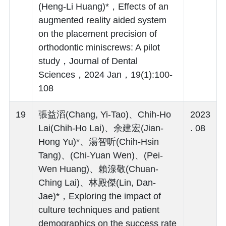
(Heng-Li Huang)*，Effects of an
augmented reality aided system
on the placement precision of
orthodontic miniscrews: A pilot
study，Journal of Dental
Sciences，2024 Jan，19(1):100-
108
19
張益滔(Chang, Yi-Tao)、Chih-Ho
2023
Lai(Chih-Ho Lai)、余建宏(Jian-
. 08
Hong Yu)*、湯智昕(Chih-Hsin
Tang)、(Chi-Yuan Wen)、(Pei-
Wen Huang)、賴湶敬(Chuan-
Ching Lai)、林殿傑(Lin, Dan-
Jae)*，Exploring the impact of
culture techniques and patient
demographics on the success rate