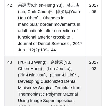
42
余建宏(Chien-Hung Yu)、林志杰
2017
(Lin, Chih-Chieh)*、陳源厚(Yuan-
. 06
Hou Chen)，Changes in
mandibular border movements in
adult patients after correction of
functional anterior crossbite，
Journal of Dental Sciences，2017
Jun，12(2):139-144
43
(Yu-Tzu Wang)、余建宏(Yu,
2017
Chien-Hung)、(Lun-Jou Lo)、
. 02
(Pin-Hsin Hsu)、(Chun-Li Lin)*，
Developing Customized Dental
Miniscrew Surgical Template from
Thermoplastic Polymer Material
Using Image Superimposition,