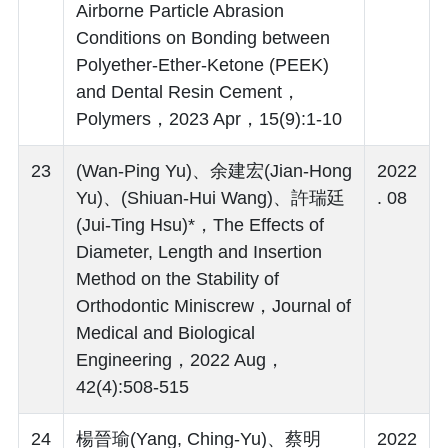
Airborne Particle Abrasion
Conditions on Bonding between
Polyether-Ether-Ketone (PEEK)
and Dental Resin Cement，
Polymers，2023 Apr，15(9):1-10
23
(Wan-Ping Yu)、余建宏(Jian-Hong
2022
Yu)、(Shiuan-Hui Wang)、許瑞廷
. 08
(Jui-Ting Hsu)*，The Effects of
Diameter, Length and Insertion
Method on the Stability of
Orthodontic Miniscrew，Journal of
Medical and Biological
Engineering，2022 Aug，
42(4):508-515
24
楊晉瑜(Yang, Ching-Yu)、蔡明
2022