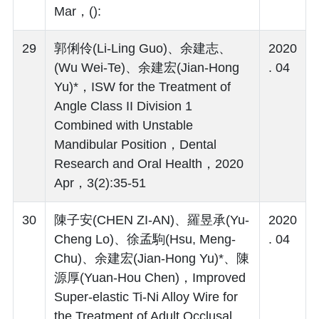
Mar，():
29
郭俐伶(Li-Ling Guo)、余建志、
2020
(Wu Wei-Te)、余建宏(Jian-Hong
. 04
Yu)*，ISW for the Treatment of
Angle Class II Division 1
Combined with Unstable
Mandibular Position，Dental
Research and Oral Health，2020
Apr，3(2):35-51
30
陳子安(CHEN ZI-AN)、羅昱承(Yu-
2020
Cheng Lo)、徐孟駒(Hsu, Meng-
. 04
Chu)、余建宏(Jian-Hong Yu)*、陳
源厚(Yuan-Hou Chen)，Improved
Super-elastic Ti-Ni Alloy Wire for
the Treatment of Adult Occlusal