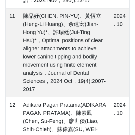
訊，2024 Nov，280():13-17
11
陳品妤(CHEN, PIN-YU)、黃恆立
2024
(Heng-Li Huang)、余建宏(Jian-
. 10
Hong Yu)*、許瑞廷(Jui-Ting
Hsu)*，Optimal positions of clear
aligner attachments to achieve
lower canine tipping and bodily
movement using finite element
analysis，Journal of Dental
Sciences，2024 Oct，19(4):2007-
2017
12
Adikara Pagan Pratama(ADIKARA
2024
PAGAN PRATAMA)、陳素鳳
. 10
(Chen, Su-Feng)、廖世傑(Liao,
Shih-Chieh)、蘇偉嘉(SU, WEI-