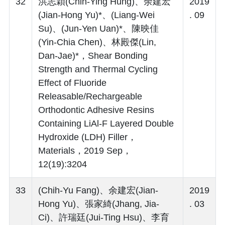
32
洪志穎(Chih-Ying Hung)、余建宏
2019
(Jian-Hong Yu)*、(Liang-Wei
. 09
Su)、(Jun-Yen Uan)*、陳映佳
(Yin-Chia Chen)、林殿傑(Lin,
Dan-Jae)*，Shear Bonding
Strength and Thermal Cycling
Effect of Fluoride
Releasable/Rechargeable
Orthodontic Adhesive Resins
Containing LiAl-F Layered Double
Hydroxide (LDH) Filler，
Materials，2019 Sep，
12(19):3204
33
(Chih-Yu Fang)、余建宏(Jian-
2019
Hong Yu)、張家綺(Jhang, Jia-
. 03
Ci)、許瑞廷(Jui-Ting Hsu)、李育