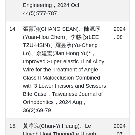
Engineering，2024 Oct，
44(5):777-787
14
張育翔(CHANG SEAN)、陳源厚
2024
(Yuan-Hou Chen)、李慈心(LEE
. 08
TZU-HSIN)、羅昱承(Yu-Cheng
Lo)、余建宏(Jian-Hong Yu)*，
Improved Super-elastic Ti-Ni Alloy
Wire for the Treatment of Angle
Class II Malocclusion Combined
with 3 Lower Incisors and Scissors
Bite Case，Taiwanese Journal of
Orthodontics，2024 Aug，
36(2):69-79
15
黃淳逸(Chun-Yi Huang)、Le
2024
Huynh Hoai Thuong(Le Huynh
. 07