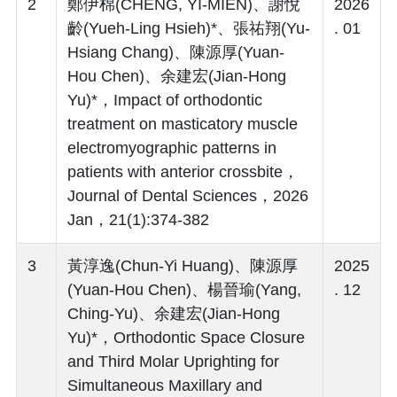
2
鄭伊棉(CHENG, YI-MIEN)、謝悅
2026
齡(Yueh-Ling Hsieh)*、張祐翔(Yu-
. 01
Hsiang Chang)、陳源厚(Yuan-
Hou Chen)、余建宏(Jian-Hong
Yu)*，Impact of orthodontic
treatment on masticatory muscle
electromyographic patterns in
patients with anterior crossbite，
Journal of Dental Sciences，2026
Jan，21(1):374-382
3
黃淳逸(Chun-Yi Huang)、陳源厚
2025
(Yuan-Hou Chen)、楊晉瑜(Yang,
. 12
Ching-Yu)、余建宏(Jian-Hong
Yu)*，Orthodontic Space Closure
and Third Molar Uprighting for
Simultaneous Maxillary and