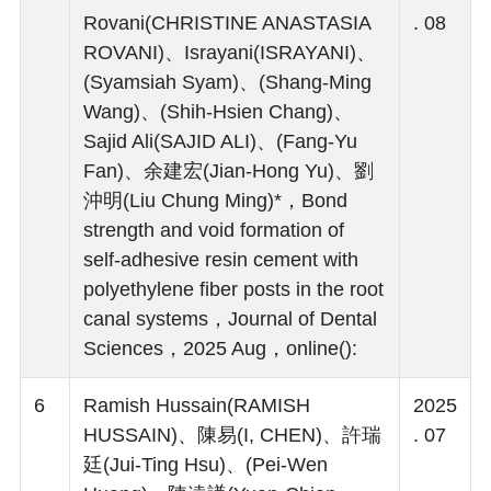
Rovani(CHRISTINE ANASTASIA
. 08
ROVANI)、Israyani(ISRAYANI)、
(Syamsiah Syam)、(Shang-Ming
Wang)、(Shih-Hsien Chang)、
Sajid Ali(SAJID ALI)、(Fang-Yu
Fan)、余建宏(Jian-Hong Yu)、劉
沖明(Liu Chung Ming)*，Bond
strength and void formation of
self-adhesive resin cement with
polyethylene fiber posts in the root
canal systems，Journal of Dental
Sciences，2025 Aug，online():
6
Ramish Hussain(RAMISH
2025
HUSSAIN)、陳易(I, CHEN)、許瑞
. 07
廷(Jui-Ting Hsu)、(Pei-Wen