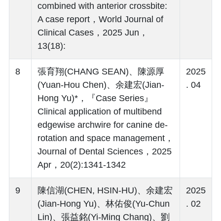
combined with anterior crossbite:
A case report，World Journal of
Clinical Cases，2025 Jun，
13(18):
8
張育翔(CHANG SEAN)、陳源厚
2025
(Yuan-Hou Chen)、余建宏(Jian-
. 04
Hong Yu)*，『Case Series』
Clinical application of multibend
edgewise archwire for canine de-
rotation and space management，
Journal of Dental Sciences，2025
Apr，20(2):1341-1342
9
陳信湖(CHEN, HSIN-HU)、余建宏
2025
(Jian-Hong Yu)、林佑俊(Yu-Chun
. 02
Lin)、張益銘(Yi-Ming Chang)、劉