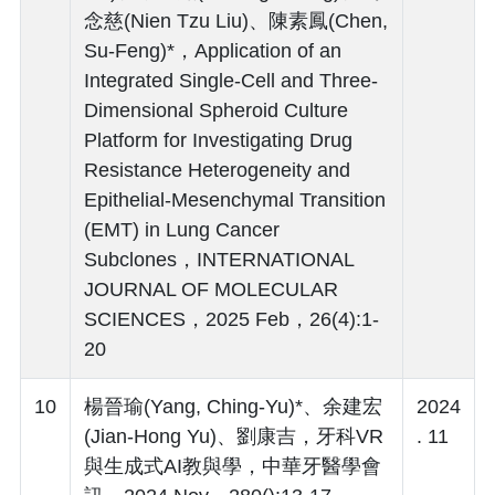
念慈(Nien Tzu Liu)、陳素鳳(Chen,
Su-Feng)*，Application of an
Integrated Single-Cell and Three-
Dimensional Spheroid Culture
Platform for Investigating Drug
Resistance Heterogeneity and
Epithelial-Mesenchymal Transition
(EMT) in Lung Cancer
Subclones，INTERNATIONAL
JOURNAL OF MOLECULAR
SCIENCES，2025 Feb，26(4):1-
20
10
楊晉瑜(Yang, Ching-Yu)*、余建宏
2024
(Jian-Hong Yu)、劉康吉，牙科VR
. 11
與生成式AI教與學，中華牙醫學會