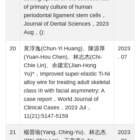
of primary culture of human
periodontal ligament stem cells，
Journal of Dental Sciences，2023
Aug，():
20
黃淳逸(Chun-Yi Huang)、陳源厚
2023
(Yuan-Hou Chen)、林志杰(Chi-
. 07
Chie Lin)、余建宏(Jian-Hong
Yu)*，Improved super-elastic Ti-Ni
alloy wire for treating adult skeletal
class III with facial asymmetry: A
case report，World Journal of
Clinical Cases，2023 Jul，
11(21):5147-5159
21
楊晉瑜(Yang, Ching-Yu)、林志杰
2023