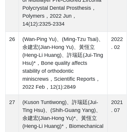
Polycrystal Dental Prosthesis，
Polymers，2022 Jun，
14(12):2325-2334
26
(Wan-Ping Yu)、(Ming-Tzu Tsai)、
2022
余建宏(Jian-Hong Yu)、黃恆立
. 02
(Heng-Li Huang)、許瑞廷(Jui-Ting
Hsu)*，Bone quality affects
stability of orthodontic
miniscrews，Scientific Reports，
2022 Feb，12(1):2849
27
(Kuson Tuntiwong)、許瑞廷(Jui-
2021
Ting Hsu)、(Shih-Guang Yang)、
. 07
余建宏(Jian-Hong Yu)*、黃恆立
(Heng-Li Huang)*，Biomechanical