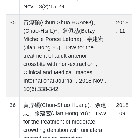
Nov，3(2):15-29
35
黃淳碩(Chun-Shuo HUANG)、
2018
(Chao-Hsi L)*、蒲佩慈(Betzy
. 11
Michelle Ponce Letona)、余建宏
(Jian-Hong Yu)，ISW for the
treatment of adult anterior
crossbite with non-extraction，
Clinical and Medical Images
International Journal，2018 Nov，
10(6):338-342
36
黃淳碩(Chun-Shuo Huang)、余建
2018
志、余建宏(Jian-Hong Yu)*，ISW
. 09
for the treatment of moderate
crowding dentition with unilateral