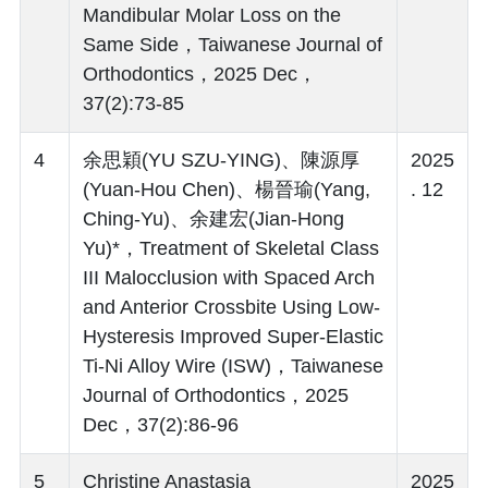
Mandibular Molar Loss on the
Same Side，Taiwanese Journal of
Orthodontics，2025 Dec，
37(2):73-85
4
余思穎(YU SZU-YING)、陳源厚
2025
(Yuan-Hou Chen)、楊晉瑜(Yang,
. 12
Ching-Yu)、余建宏(Jian-Hong
Yu)*，Treatment of Skeletal Class
III Malocclusion with Spaced Arch
and Anterior Crossbite Using Low-
Hysteresis Improved Super-Elastic
Ti-Ni Alloy Wire (ISW)，Taiwanese
Journal of Orthodontics，2025
Dec，37(2):86-96
5
Christine Anastasia
2025