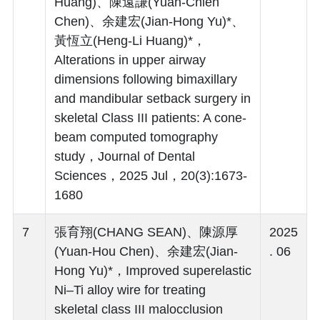
Huang)、陳遠謙(Yuan-Chien
Chen)、余建宏(Jian-Hong Yu)*、
黃恆立(Heng-Li Huang)*，
Alterations in upper airway
dimensions following bimaxillary
and mandibular setback surgery in
skeletal Class III patients: A cone-
beam computed tomography
study，Journal of Dental
Sciences，2025 Jul，20(3):1673-
1680
7
張育翔(CHANG SEAN)、陳源厚
2025
(Yuan-Hou Chen)、余建宏(Jian-
. 06
Hong Yu)*，Improved superelastic
Ni–Ti alloy wire for treating
skeletal class III malocclusion