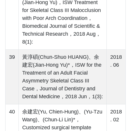
(Jian-Hong Yu)，ISW Treatment
for Skeletal Class III Malocclusion
with Poor Arch Coordination，
Biomedical Journal of Scientific &
Technical Research，2018 Aug，
8(1):
39
黃淳碩(Chun-Shuo HUANG)、余
2018
建宏(Jian-Hong Yu)*，ISW for the
. 06
Treatment of an Adult Facial
Asymmetry Skeletal Class III
Case，Journal of Dentistry and
Dental Medicine，2018 Jun，1(3):
40
余建宏(Yu, Chien-Hung)、(Yu-Tzu
2018
Wang)、(Chun-Li Lin)*，
. 02
Customized surgical template