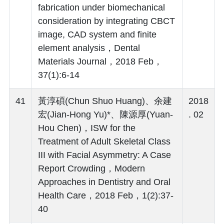
fabrication under biomechanical
consideration by integrating CBCT
image, CAD system and finite
element analysis，Dental
Materials Journal，2018 Feb，
37(1):6-14
41
黃淳碩(Chun Shuo Huang)、余建
2018
宏(Jian-Hong Yu)*、陳源厚(Yuan-
. 02
Hou Chen)，ISW for the
Treatment of Adult Skeletal Class
III with Facial Asymmetry: A Case
Report Crowding，Modern
Approaches in Dentistry and Oral
Health Care，2018 Feb，1(2):37-
40