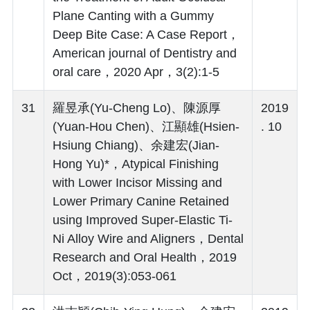
Plane Canting with a Gummy
Deep Bite Case: A Case Report，
American journal of Dentistry and
oral care，2020 Apr，3(2):1-5
31
羅昱承(Yu-Cheng Lo)、陳源厚
2019
(Yuan-Hou Chen)、江顯雄(Hsien-
. 10
Hsiung Chiang)、余建宏(Jian-
Hong Yu)*，Atypical Finishing
with Lower Incisor Missing and
Lower Primary Canine Retained
using Improved Super-Elastic Ti-
Ni Alloy Wire and Aligners，Dental
Research and Oral Health，2019
Oct，2019(3):053-061