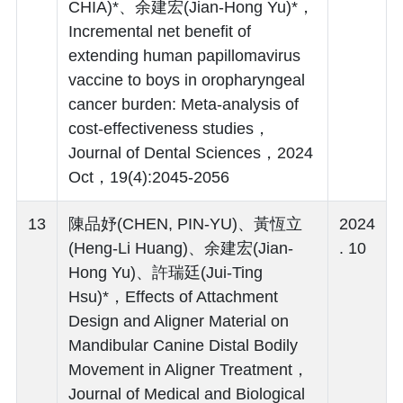
CHIA)*、余建宏(Jian-Hong Yu)*，
Incremental net benefit of
extending human papillomavirus
vaccine to boys in oropharyngeal
cancer burden: Meta-analysis of
cost-effectiveness studies，
Journal of Dental Sciences，2024
Oct，19(4):2045-2056
13
陳品妤(CHEN, PIN-YU)、黃恆立
2024
(Heng-Li Huang)、余建宏(Jian-
. 10
Hong Yu)、許瑞廷(Jui-Ting
Hsu)*，Effects of Attachment
Design and Aligner Material on
Mandibular Canine Distal Bodily
Movement in Aligner Treatment，
Journal of Medical and Biological