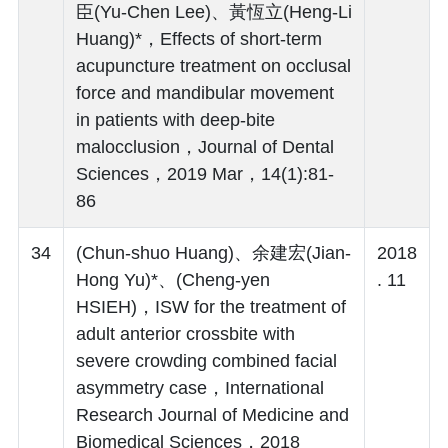
臣(Yu-Chen Lee)、黃恆立(Heng-Li
Huang)*，Effects of short-term
acupuncture treatment on occlusal
force and mandibular movement
in patients with deep-bite
malocclusion，Journal of Dental
Sciences，2019 Mar，14(1):81-
86
34
(Chun-shuo Huang)、余建宏(Jian-
2018
Hong Yu)*、(Cheng-yen
. 11
HSIEH)，ISW for the treatment of
adult anterior crossbite with
severe crowding combined facial
asymmetry case，International
Research Journal of Medicine and
Biomedical Sciences，2018