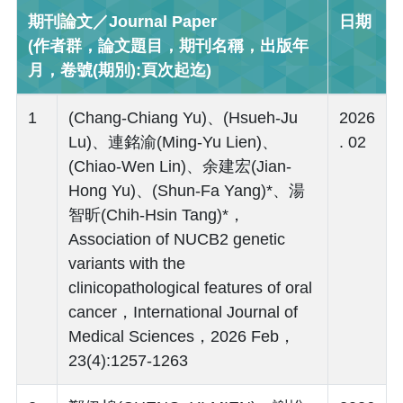
期刊論文／Journal Paper
日期
(作者群，論文題目，期刊名稱，出版年
月，卷號(期別):頁次起迄)
1
(Chang-Chiang Yu)、(Hsueh-Ju
2026
Lu)、連銘渝(Ming-Yu Lien)、
. 02
(Chiao-Wen Lin)、余建宏(Jian-
Hong Yu)、(Shun-Fa Yang)*、湯
智昕(Chih-Hsin Tang)*，
Association of NUCB2 genetic
variants with the
clinicopathological features of oral
cancer，International Journal of
Medical Sciences，2026 Feb，
23(4):1257-1263