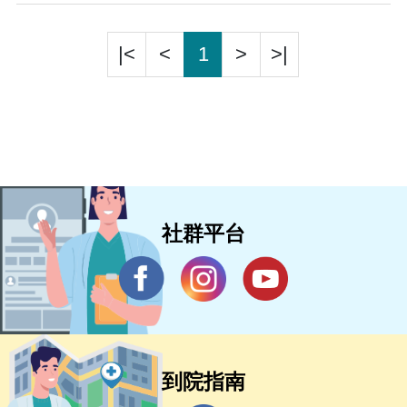
|<
<
1
>
>|
社群平台
到院指南