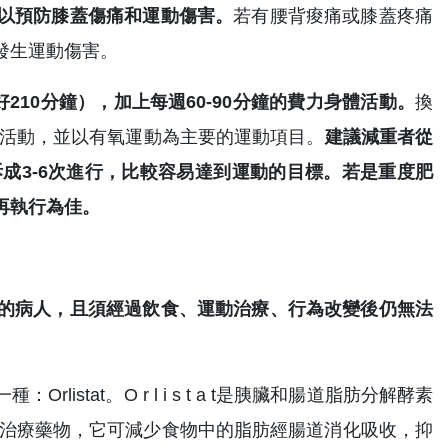
以預防膝蓋傷痛和運動傷害。
若有腰背痠痛或膝蓋疼痛
發生運動傷害。
210分鐘），加上每週60-90分鐘的費力身體活動。
換
體活動，並以有氧運動為主要的運動項目。
建議減重者從
拆成3-6次進行，比較容易達到運動的目標。若是重度肥
再執行為佳。
的病人，且須經過飲食、運動治療、行為改變後仍無法
tat。O r l i s t a t是胰臟和腸道脂肪分解酵素
肥胖治療藥物，它可減少食物中的脂肪經腸道消化吸收，抑