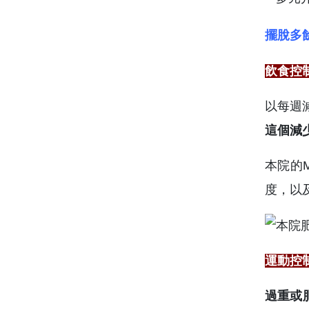
擺脫多
飲食控
以每週
這個減
本院的
度，以
運動控
過重或