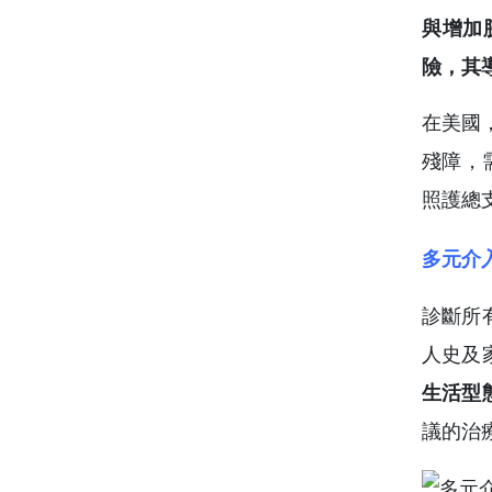
與增加
險，其
在美國
殘障，
照護總
多元介
診斷所
人史及
生活型
議的治