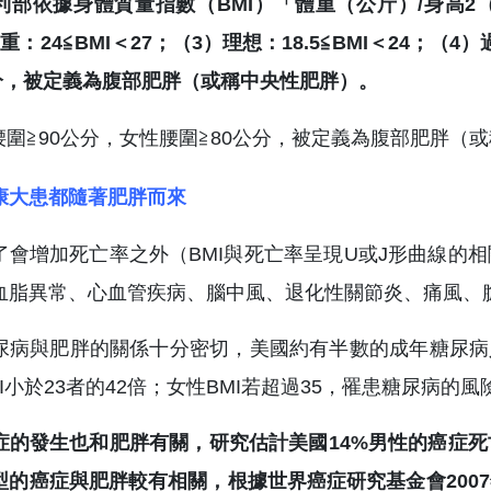
利部依據身體質量指數（BMI）「體重（公斤）/身高2（
重：24≦BMI＜27；（3）理想：18.5≦BMI＜24；（
公分，被定義為腹部肥胖（或稱中央性肥胖）。
康大患都隨著肥胖而來
了會增加死亡率之外（BMI與死亡率呈現U或J形曲線的
血脂異常、心血管疾病、腦中風、退化性關節炎、痛風、
尿病與肥胖的關係十分密切，美國約有半數的成年糖尿病人
I小於23者的42倍；女性BMI若超過35，罹患糖尿病的風險
症的發生也和肥胖有關，研究估計美國14%男性的癌症死
型的癌症與肥胖較有相關，根據世界癌症研究基金會200