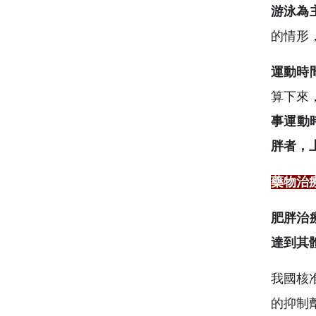
游泳為
的情形
運動時
算下來
事運動
胖者，
藥物治
肥胖治
達到其
我國核准
的抑制