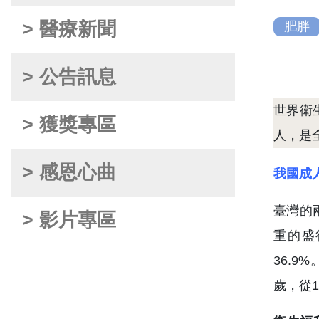
> 醫療新聞
肥胖
> 公告訊息
世界衛
> 獲獎專區
人，是
> 感恩心曲
我國成
臺灣的兩
> 影片專區
重的盛行
36.9
歲，從