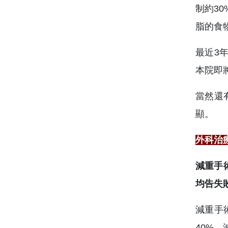
制約3
脂的食
最近3年
本院即
當然還
顯。
外科治
減重手
均告失
減重手術
40%