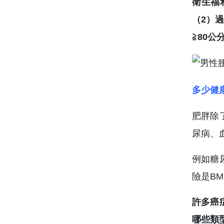
衛生福
（2）過
≧80
多少健
肥胖除
尿病、
例如糖
險是BM
許多癌
哪些類