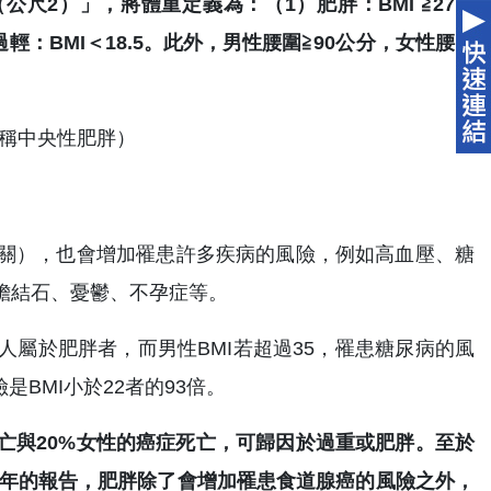
公尺2）」，將體重定義為：（1）肥胖：BMI ≧27；
4）過輕：BMI＜18.5。此外，男性腰圍≧90公分，女性腰圍
相關），也會增加罹患許多疾病的風險，例如高血壓、糖
膽結石、憂鬱、不孕症等。
屬於肥胖者，而男性BMI若超過35，罹患糖尿病的風
是BMI小於22者的93倍。
亡與20%女性的癌症死亡，可歸因於過重或肥胖。至於
7年的報告，肥胖除了會增加罹患食道腺癌的風險之外，