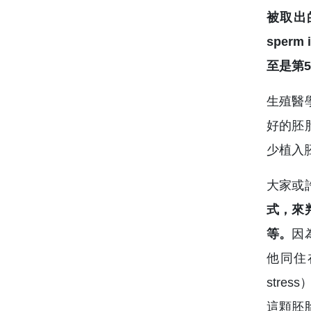
被取出的
sper
至是第
生殖醫
好的胚
少植入
大家或
式，來
等。
因
他同住
str
這顆胚