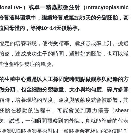
 IVF）或單一精蟲顯微注射（Intracytoplasmic
步在適當的培養液與環境中，繼續培養成第2或3天的分裂胚胎，甚
回母體內，等待10~14天後驗孕。
恆定的培養環境，使得受精率、囊胚形成率上升。挑選
煎熬，達成成功生子的時間，選對好的胚胎，也可以減
其他產科併發症的風險。
的生殖中心還是以人工採固定時間點做觀察與紀錄的方
做分類，包含細胞分裂數量、大小與均勻度、碎片多寡
箱時，培養環境的溼度、溫度與酸鹼度就會被影響，其
胎在移動的過程中，可能會受到剪力傷害（shear
到兩次。試想，一個瞬間觀察到的外貌，真就能準確的代表
胚胎師與B胚胎師是否對同一顆胚胎會有相同的評值呢？