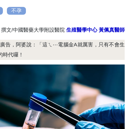
不孕
撰文/中國醫藥大學附設醫院
生殖醫學中心
黃佩真醫師
廣告，阿婆說：「這ㄟ⋯電腦金A就厲害，只有不會生
的時代囉！