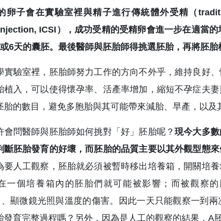
卵子會在實驗室裡與精子進行傳統體外受精（traditional
m injection, ICSI），成功受精的受精卵會進一
5或6天的囊胚。最後醫師與胚胎師得挑選胚胎，再將胚胎植
學實驗室裡，胚胎師努力工作的方向不外乎，維持良好、
胎植入，可以使得懷孕率、活產率增加，縮短不孕症夫妻
胚胎的數目，避免多胞胎與其可能帶來減胎、早產，以及
許會問醫師與胚胎師如何挑對「好」胚胎呢？
現今大多數
判斷胚胎發育的好壞，而胚胎的品質主要以其外觀型態來
為要人工觀察，胚胎就必須被暫時移出培養箱，開關培養
在一個培養箱內的胚胎們就可能被影響；而被觀察的胚
ess）、顯微鏡光照與溫度的傷害。因此一天只能觀察一
胎發育完整過程嗎？另外，因為是人工的觀察的結果，A