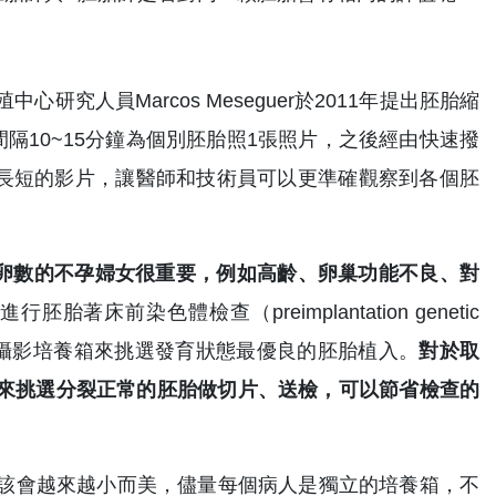
人員Marcos Meseguer於2011年提出胚胎縮
每間隔10~15分鐘為個別胚胎照1張照片，之後經由快速撥
鐘長短的影片，讓醫師和技術員可以更準確觀察到各個胚
於取到較少卵數的不孕婦女很重要，例如高齡、卵巢功能不良、對
床前染色體檢查（preimplantation genetic
可輔助以胚胎縮時攝影培養箱來挑選發育狀態最優良的胚胎植入。
對於取
箱來挑選分裂正常的胚胎做切片、送檢，可以節省檢查的
應該會越來越小而美，儘量每個病人是獨立的培養箱，不