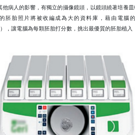
其他病人的影響，有獨立的攝像鏡頭，以鏡頭繞著培養皿
的胚胎照片將被收編成為大的資料庫，藉由電腦的深度學習（
rning），讓電腦為每顆胚胎打分數，挑出最優質的胚胎