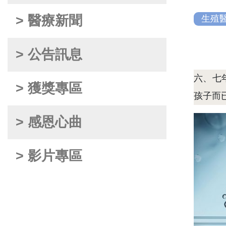
> 醫療新聞
生殖
> 公告訊息
六、七
> 獲獎專區
孩子而
> 感恩心曲
> 影片專區