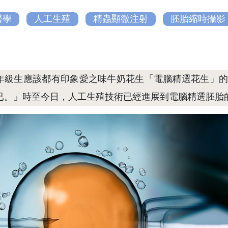
醫學
人工生殖
精蟲顯微注射
胚胎縮時攝影
年級生應該都有印象愛之味牛奶花生「電腦精選花生」的
已。」時至今日，人工生殖技術已經進展到電腦精選胚胎