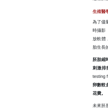
生殖醫
為了儘量
時攝影（
放軟體
胎生長
胚胎縮時
刺激排
test
卵數較
花費。
未來胚