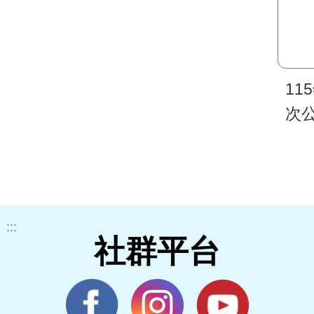
11
次
:::
社群平台