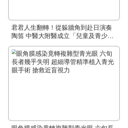
君君人生翻轉！從躲牆角到赴日演奏
陶笛 中醫大附醫成立「兒童及青少年
視覺復能中心」 跨科統合治療靈魂之
窗 特殊孩童不再霧茫茫