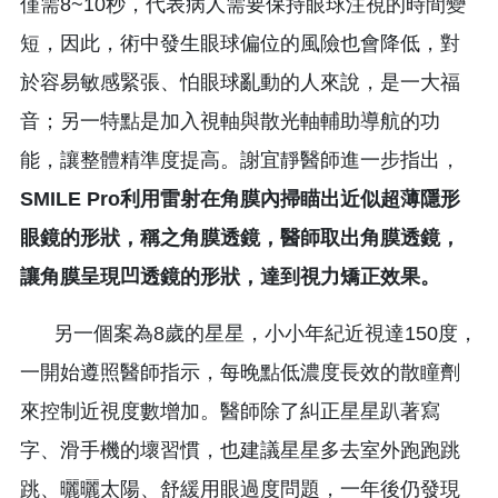
僅需8~10秒，代表病人需要保持眼球注視的時間變
短，因此，術中發生眼球偏位的風險也會降低，對
於容易敏感緊張、怕眼球亂動的人來說，是一大福
音；另一特點是加入視軸與散光軸輔助導航的功
能，讓整體精準度提高。謝宜靜醫師進一步指出，
SMILE
P
ro
利用雷射在角膜內掃瞄出近似超薄隱形
眼鏡的形狀，稱之角膜透鏡，醫師取出角膜透鏡，
讓角膜呈現凹透鏡的形狀，達到視力矯正效果。
另一個案為8歲的星星，小小年紀近視達150度，
一開始遵照醫師指示，每晚點低濃度長效的散瞳劑
來控制近視度數增加。醫師除了糾正星星趴著寫
字、滑手機的壞習慣，也建議星星多去室外跑跑跳
跳、曬曬太陽、舒緩用眼過度問題，一年後仍發現