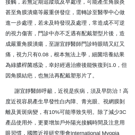
接觸，若無定期追蹤或及早處理，可能產生角膜炎
甚至角膜潰瘍等嚴重併發症，需轉診至醫學中心做
進一步處理，若未及時發現及處理，常造成不可逆
的視力傷害，門診中亦不乏遇有配戴塑型片後，造
成嚴重角膜潰瘍，至謝宜靜醫師門診時眼睛又紅又
痛，視力只有0.08，根本無法上學，細菌培養結果
為綠膿桿菌感染，幸好經過治療後能恢復到1.0，但
因角膜結疤，也無法再配戴塑形片了。
謝宜靜醫師呼籲，近視是疾病，須及早防治！高
度近視容易產生早發性白內障、青光眼、視網膜剝
離及黃斑病變，有10%可能導致失明。除了減少3C
產品使用外，更要增加戶外陽光接觸時間及注意用
眼習慣，國際近視研究學會International Myopia